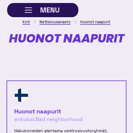
MENU
Koti
Nettisivusanasto
Huonot naapurit
SULJE
HUONOT NAAPURIT
Huonot naapurit
enkuksi:
Bad neighborhood
Hakukoneiden alentama verkkosivustoryhmät,