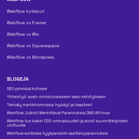
Webflow kotisivut
Webflow vs Framer
Webflow vs Wix
Webflow vs Squarespace
Webflow vs Wordpress
BLOGEJA
SEO piireissä kuhisee
Yhteistyö: avain onnistuneeseen web-kehitykseen
Tekoäly markkinoinnissa: hyödyt ja haasteet
Webflow Julkisti Merkittäviä Parannuksia CMS API:insa
Webflow tuo kaikki CSS-ominaisuudet ja arvot suunnittelijoiden
ulottuville
Webflow esittelee tyylipaneelin asetteluparannuksia