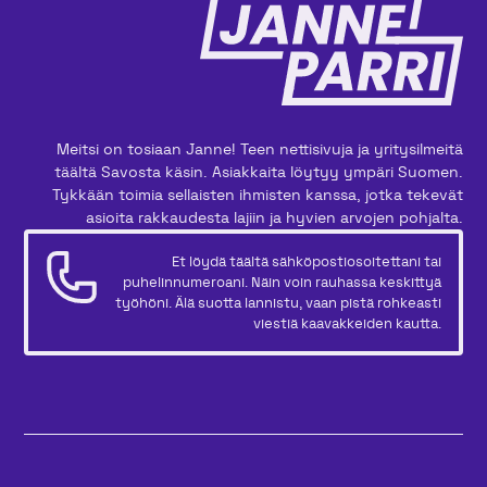
Meitsi on tosiaan Janne! Teen nettisivuja ja yritysilmeitä
täältä Savosta käsin. Asiakkaita löytyy ympäri Suomen.
Tykkään toimia sellaisten ihmisten kanssa, jotka tekevät
asioita rakkaudesta lajiin ja hyvien arvojen pohjalta.
Et löydä täältä sähköpostiosoitettani tai
puhelinnumeroani. Näin voin rauhassa keskittyä
työhöni. Älä suotta lannistu, vaan pistä rohkeasti
viestiä kaavakkeiden kautta.