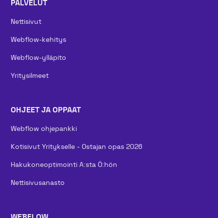
PALVELUT
Nettisivut
Webflow-kehitys
Webflow-ylläpito
Yritysilmeet
OHJEET JA OPPAAT
Webflow ohjepankki
Kotisivut Yritykselle - Ostajan opas 2026
Hakukoneoptimointi A:sta Ö:hön
Nettisivusanasto
WEBFLOW