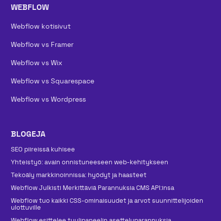
WEBFLOW
Webflow kotisivut
Webflow vs Framer
Webflow vs Wix
Webflow vs Squarespace
Webflow vs Wordpress
BLOGEJA
SEO piireissä kuhisee
Yhteistyö: avain onnistuneeseen web-kehitykseen
Tekoäly markkinoinnissa: hyödyt ja haasteet
Webflow Julkisti Merkittäviä Parannuksia CMS API:insa
Webflow tuo kaikki CSS-ominaisuudet ja arvot suunnittelijoiden
ulottuville
Webflow esittelee tyylipaneelin asetteluparannuksia