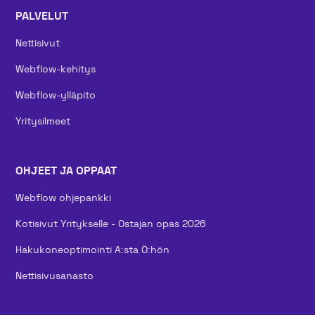
PALVELUT
Nettisivut
Webflow-kehitys
Webflow-ylläpito
Yritysilmeet
OHJEET JA OPPAAT
Webflow ohjepankki
Kotisivut Yritykselle - Ostajan opas 2026
Hakukoneoptimointi A:sta Ö:hön
Nettisivusanasto