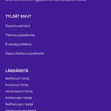
TYLSÄT SIVUT
Sopimusehdot
Tietosuojaseloste
Evästepolitiikka
Saavutettavuusseloste
LÄNDÄREITÄ
Nettisivut hinta
Kotisivut hinta
Verkkosivut hinta
Kotisivujen tekijä
Nettisivujen tekijä
Verkkosivujen tekijä