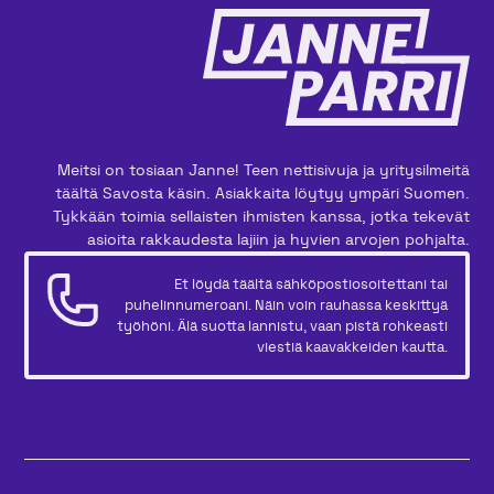
Meitsi on tosiaan Janne! Teen nettisivuja ja yritysilmeitä
täältä Savosta käsin. Asiakkaita löytyy ympäri Suomen.
Tykkään toimia sellaisten ihmisten kanssa, jotka tekevät
asioita rakkaudesta lajiin ja hyvien arvojen pohjalta.
Et löydä täältä sähköpostiosoitettani tai
puhelinnumeroani. Näin voin rauhassa keskittyä
työhöni. Älä suotta lannistu, vaan pistä rohkeasti
viestiä kaavakkeiden kautta.