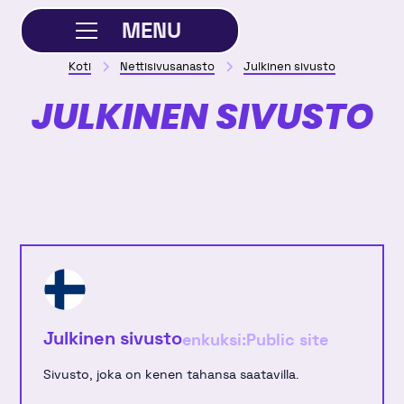
MENU
Koti
Nettisivusanasto
Julkinen sivusto
SULJE
JULKINEN SIVUSTO
Julkinen sivusto
enkuksi:
Public site
Sivusto, joka on kenen tahansa saatavilla.