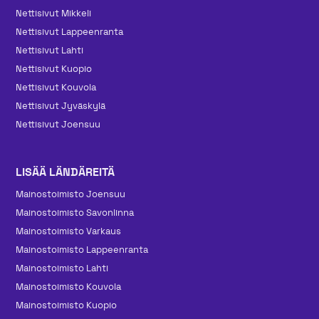
Nettisivut Mikkeli
Nettisivut Lappeenranta
Nettisivut Lahti
Nettisivut Kuopio
Nettisivut Kouvola
Nettisivut Jyväskylä
Nettisivut Joensuu
LISÄÄ LÄNDÄREITÄ
Mainos­toimisto Joensuu
Mainos­toimisto Savonlinna
Mainos­toimisto Varkaus
Mainos­toimisto Lappeenranta
Mainos­toimisto Lahti
Mainos­toimisto Kouvola
Mainos­toimisto Kuopio