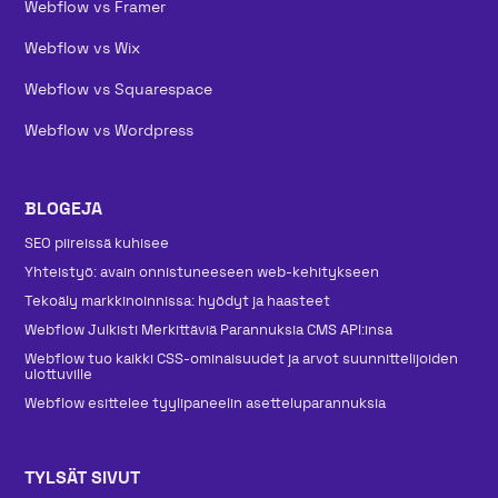
Webflow vs Framer
Webflow vs Wix
Webflow vs Squarespace
Webflow vs Wordpress
BLOGEJA
SEO piireissä kuhisee
Yhteistyö: avain onnistuneeseen web-kehitykseen
Tekoäly markkinoinnissa: hyödyt ja haasteet
Webflow Julkisti Merkittäviä Parannuksia CMS API:insa
Webflow tuo kaikki CSS-ominaisuudet ja arvot suunnittelijoiden
ulottuville
Webflow esittelee tyylipaneelin asetteluparannuksia
TYLSÄT SIVUT