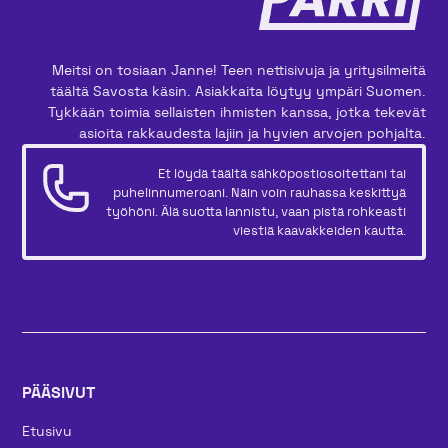
Meitsi on tosiaan Janne! Teen nettisivuja ja yritysilmeitä
täältä Savosta käsin. Asiakkaita löytyy ympäri Suomen.
Tykkään toimia sellaisten ihmisten kanssa, jotka tekevät
asioita rakkaudesta lajiin ja hyvien arvojen pohjalta.
Et löydä täältä sähköpostiosoitettani tai
puhelinnumeroani. Näin voin rauhassa keskittyä
työhöni. Älä suotta lannistu, vaan pistä rohkeasti
viestiä kaavakkeiden kautta.
PÄÄSIVUT
Etusivu