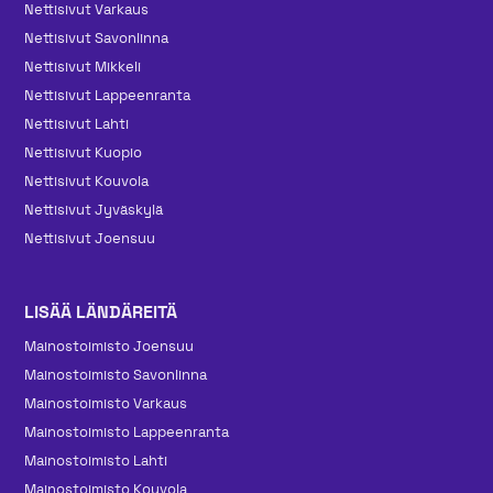
Nettisivut Varkaus
Nettisivut Savonlinna
Nettisivut Mikkeli
Nettisivut Lappeenranta
Nettisivut Lahti
Nettisivut Kuopio
Nettisivut Kouvola
Nettisivut Jyväskylä
Nettisivut Joensuu
LISÄÄ LÄNDÄREITÄ
Mainos­toimisto Joensuu
Mainos­toimisto Savonlinna
Mainos­toimisto Varkaus
Mainos­toimisto Lappeenranta
Mainos­toimisto Lahti
Mainos­toimisto Kouvola