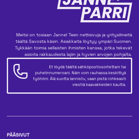
Meitsi on tosiaan Janne! Teen nettisivuja ja yritysilmeitä
täältä Savosta käsin. Asiakkaita löytyy ympäri Suomen.
Tykkään toimia sellaisten ihmisten kanssa, jotka tekevät
asioita rakkaudesta lajiin ja hyvien arvojen pohjalta.
Et löydä täältä sähköpostiosoitettani tai
puhelinnumeroani. Näin voin rauhassa keskittyä
työhöni. Älä suotta lannistu, vaan pistä rohkeasti
viestiä kaavakkeiden kautta.
PÄÄSIVUT