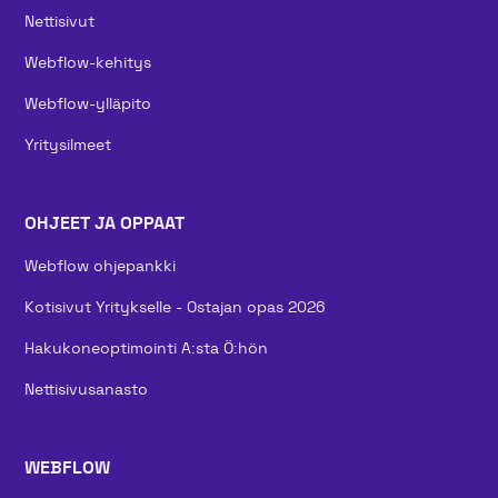
Nettisivut
Webflow-kehitys
Webflow-ylläpito
Yritysilmeet
OHJEET JA OPPAAT
Webflow ohjepankki
Kotisivut Yritykselle - Ostajan opas 2026
Hakukoneoptimointi A:sta Ö:hön
Nettisivusanasto
WEBFLOW