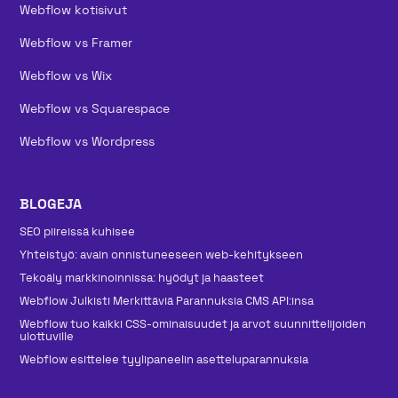
Webflow kotisivut
Webflow vs Framer
Webflow vs Wix
Webflow vs Squarespace
Webflow vs Wordpress
BLOGEJA
SEO piireissä kuhisee
Yhteistyö: avain onnistuneeseen web-kehitykseen
Tekoäly markkinoinnissa: hyödyt ja haasteet
Webflow Julkisti Merkittäviä Parannuksia CMS API:insa
Webflow tuo kaikki CSS-ominaisuudet ja arvot suunnittelijoiden
ulottuville
Webflow esittelee tyylipaneelin asetteluparannuksia