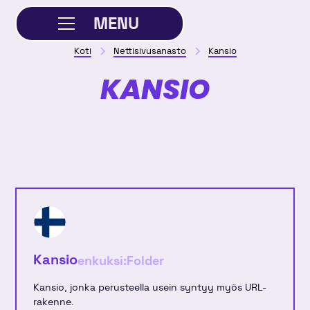
MENU
Koti
Nettisivusanasto
Kansio
SULJE
KANSIO
Kansio
enkuksi:
Folder
Kansio, jonka perusteella usein syntyy myös URL-
rakenne.