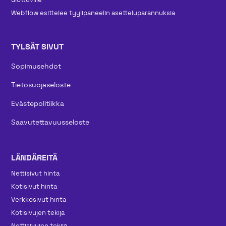
Webflow esittelee tyylipaneelin asetteluparannuksia
TYLSÄT SIVUT
Sopimusehdot
Tietosuojaseloste
Evästepolitiikka
Saavutettavuusseloste
LÄNDÄREITÄ
Nettisivut hinta
Kotisivut hinta
Verkkosivut hinta
Kotisivujen tekijä
Nettisivujen tekijä