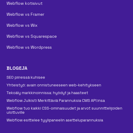
Webflow kotisivut
Webflow vs Framer
Webflow vs Wix
Webflow vs Squarespace
Webflow vs Wordpress
BLOGEJA
SEO piireissä kuhisee
Yhteistyö: avain onnistuneeseen web-kehitykseen
Tekoäly markkinoinnissa: hyödyt ja haasteet
Webflow Julkisti Merkittäviä Parannuksia CMS API:insa
Webflow tuo kaikki CSS-ominaisuudet ja arvot suunnittelijoiden
ulottuville
Webflow esittelee tyylipaneelin asetteluparannuksia