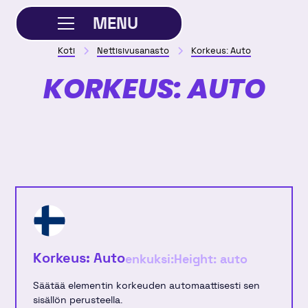
MENU
Koti
Nettisivusanasto
Korkeus: Auto
SULJE
KORKEUS: AUTO
Korkeus: Auto
enkuksi:
Height: auto
Säätää elementin korkeuden automaattisesti sen
sisällön perusteella.