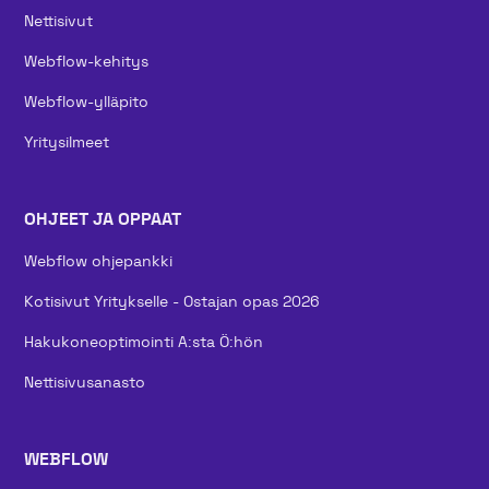
Nettisivut
Webflow-kehitys
Webflow-ylläpito
Yritysilmeet
OHJEET JA OPPAAT
Webflow ohjepankki
Kotisivut Yritykselle - Ostajan opas 2026
Hakukoneoptimointi A:sta Ö:hön
Nettisivusanasto
WEBFLOW