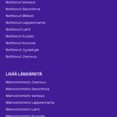
Nettisivut Varkaus
Nettisivut Savonlinna
Nettisivut Mikkeli
Nettisivut Lappeenranta
Nettisivut Lahti
Nettisivut Kuopio
Nettisivut Kouvola
Nettisivut Jyväskylä
Nettisivut Joensuu
LISÄÄ LÄNDÄREITÄ
Mainos­toimisto Joensuu
Mainos­toimisto Savonlinna
Mainos­toimisto Varkaus
Mainos­toimisto Lappeenranta
Mainos­toimisto Lahti
Mainos­toimisto Kouvola