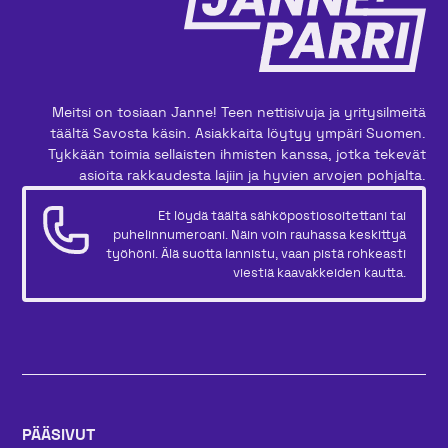
Meitsi on tosiaan Janne! Teen nettisivuja ja yritysilmeitä
täältä Savosta käsin. Asiakkaita löytyy ympäri Suomen.
Tykkään toimia sellaisten ihmisten kanssa, jotka tekevät
asioita rakkaudesta lajiin ja hyvien arvojen pohjalta.
Et löydä täältä sähköpostiosoitettani tai
puhelinnumeroani. Näin voin rauhassa keskittyä
työhöni. Älä suotta lannistu, vaan pistä rohkeasti
viestiä kaavakkeiden kautta.
PÄÄSIVUT