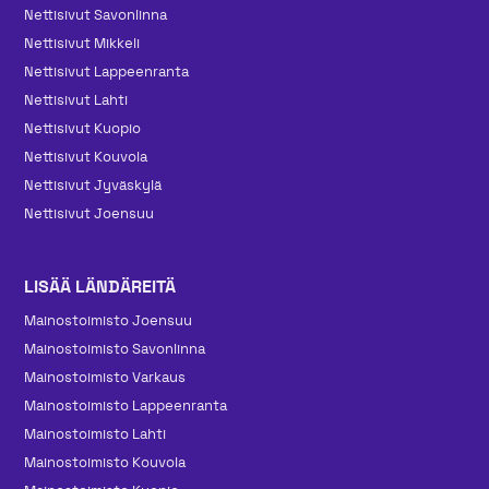
Nettisivut Savonlinna
Nettisivut Mikkeli
Nettisivut Lappeenranta
Nettisivut Lahti
Nettisivut Kuopio
Nettisivut Kouvola
Nettisivut Jyväskylä
Nettisivut Joensuu
LISÄÄ LÄNDÄREITÄ
Mainos­toimisto Joensuu
Mainos­toimisto Savonlinna
Mainos­toimisto Varkaus
Mainos­toimisto Lappeenranta
Mainos­toimisto Lahti
Mainos­toimisto Kouvola