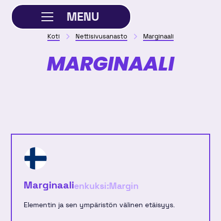
MENU
Koti
Nettisivusanasto
Marginaali
SULJE
MARGINAALI
Marginaali
enkuksi:
Margin
Elementin ja sen ympäristön välinen etäisyys.