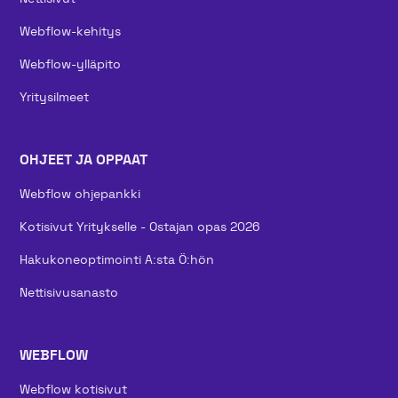
Webflow-kehitys
Webflow-ylläpito
Yritysilmeet
OHJEET JA OPPAAT
Webflow ohjepankki
Kotisivut Yritykselle - Ostajan opas 2026
Hakukoneoptimointi A:sta Ö:hön
Nettisivusanasto
WEBFLOW
Webflow kotisivut