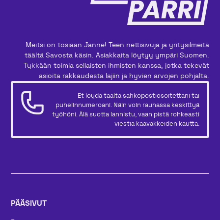
Meitsi on tosiaan Janne! Teen nettisivuja ja yritysilmeitä
täältä Savosta käsin. Asiakkaita löytyy ympäri Suomen.
Tykkään toimia sellaisten ihmisten kanssa, jotka tekevät
asioita rakkaudesta lajiin ja hyvien arvojen pohjalta.
Et löydä täältä sähköpostiosoitettani tai
puhelinnumeroani. Näin voin rauhassa keskittyä
työhöni. Älä suotta lannistu, vaan pistä rohkeasti
viestiä kaavakkeiden kautta.
PÄÄSIVUT