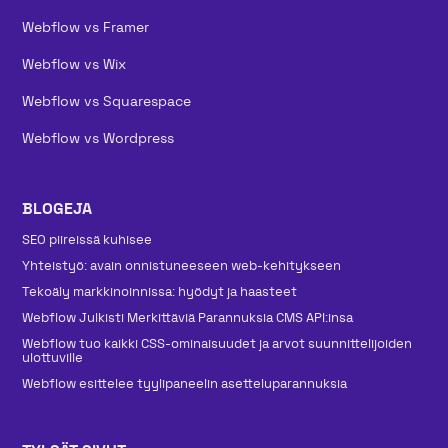
Webflow vs Framer
Webflow vs Wix
Webflow vs Squarespace
Webflow vs Wordpress
BLOGEJA
SEO piireissä kuhisee
Yhteistyö: avain onnistuneeseen web-kehitykseen
Tekoäly markkinoinnissa: hyödyt ja haasteet
Webflow Julkisti Merkittäviä Parannuksia CMS API:insa
Webflow tuo kaikki CSS-ominaisuudet ja arvot suunnittelijoiden
ulottuville
Webflow esittelee tyylipaneelin asetteluparannuksia