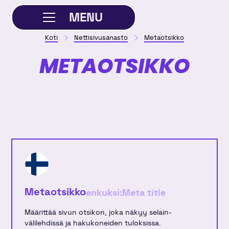
MENU
Koti
Nettisivusanasto
Metaotsikko
SULJE
METAOTSIKKO
Metaotsikko
enkuksi:
Meta title
Määrittää sivun otsikon, joka näkyy selain-
välilehdissä ja hakukoneiden tuloksissa.