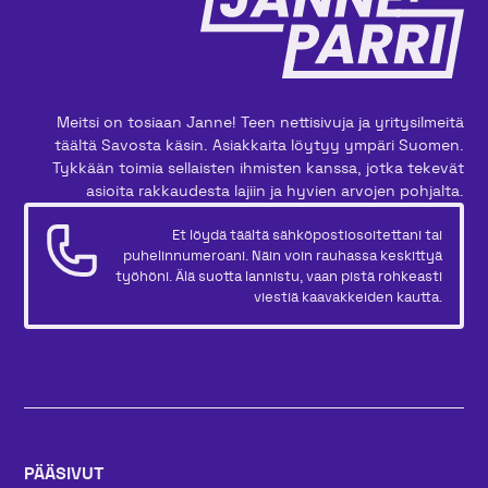
Meitsi on tosiaan Janne! Teen nettisivuja ja yritysilmeitä
täältä Savosta käsin. Asiakkaita löytyy ympäri Suomen.
Tykkään toimia sellaisten ihmisten kanssa, jotka tekevät
asioita rakkaudesta lajiin ja hyvien arvojen pohjalta.
Et löydä täältä sähköpostiosoitettani tai
puhelinnumeroani. Näin voin rauhassa keskittyä
työhöni. Älä suotta lannistu, vaan pistä rohkeasti
viestiä kaavakkeiden kautta.
PÄÄSIVUT