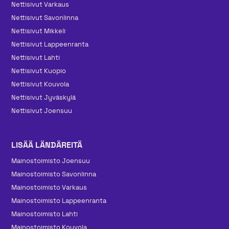
Nettisivut Varkaus
Nettisivut Savonlinna
Nettisivut Mikkeli
Nettisivut Lappeenranta
Nettisivut Lahti
Nettisivut Kuopio
Nettisivut Kouvola
Nettisivut Jyväskylä
Nettisivut Joensuu
LISÄÄ LÄNDÄREITÄ
Mainos­toimisto Joensuu
Mainos­toimisto Savonlinna
Mainos­toimisto Varkaus
Mainos­toimisto Lappeenranta
Mainos­toimisto Lahti
Mainos­toimisto Kouvola