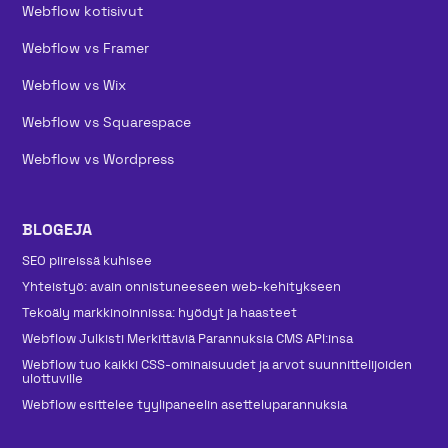
Webflow kotisivut
Webflow vs Framer
Webflow vs Wix
Webflow vs Squarespace
Webflow vs Wordpress
BLOGEJA
SEO piireissä kuhisee
Yhteistyö: avain onnistuneeseen web-kehitykseen
Tekoäly markkinoinnissa: hyödyt ja haasteet
Webflow Julkisti Merkittäviä Parannuksia CMS API:insa
Webflow tuo kaikki CSS-ominaisuudet ja arvot suunnittelijoiden
ulottuville
Webflow esittelee tyylipaneelin asetteluparannuksia