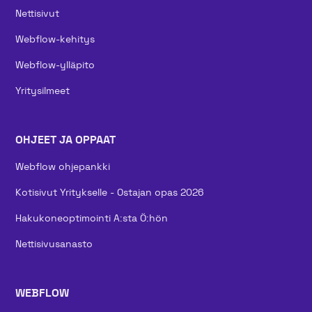
Nettisivut
Webflow-kehitys
Webflow-ylläpito
Yritysilmeet
OHJEET JA OPPAAT
Webflow ohjepankki
Kotisivut Yritykselle - Ostajan opas 2026
Hakukoneoptimointi A:sta Ö:hön
Nettisivusanasto
WEBFLOW