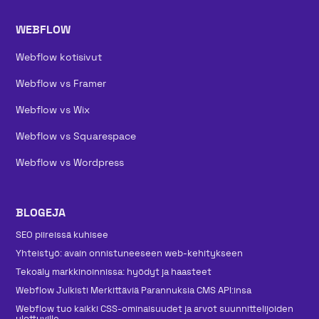
WEBFLOW
Webflow kotisivut
Webflow vs Framer
Webflow vs Wix
Webflow vs Squarespace
Webflow vs Wordpress
BLOGEJA
SEO piireissä kuhisee
Yhteistyö: avain onnistuneeseen web-kehitykseen
Tekoäly markkinoinnissa: hyödyt ja haasteet
Webflow Julkisti Merkittäviä Parannuksia CMS API:insa
Webflow tuo kaikki CSS-ominaisuudet ja arvot suunnittelijoiden
ulottuville