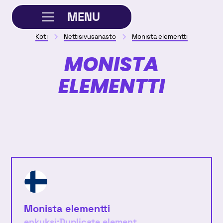
MENU
Koti
Nettisivusanasto
Monista elementti
SULJE
MONISTA
ELEMENTTI
Monista elementti
enkuksi:
Duplicate element