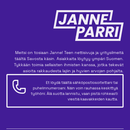
Meitsi on tosiaan Janne! Teen nettisivuja ja yritysilmeitä
täältä Savosta käsin. Asiakkaita löytyy ympäri Suomen.
Tykkään toimia sellaisten ihmisten kanssa, jotka tekevät
asioita rakkaudesta lajiin ja hyvien arvojen pohjalta.
Et löydä täältä sähköpostiosoitettani tai
puhelinnumeroani. Näin voin rauhassa keskittyä
työhöni. Älä suotta lannistu, vaan pistä rohkeasti
viestiä kaavakkeiden kautta.