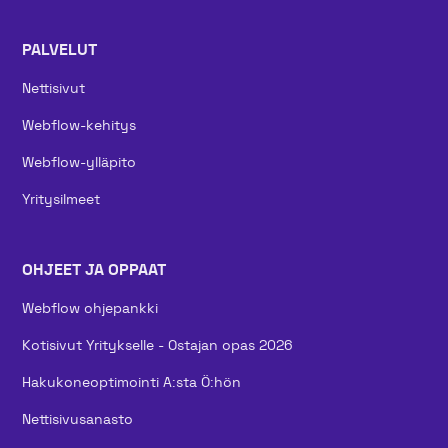
PALVELUT
Nettisivut
Webflow-kehitys
Webflow-ylläpito
Yritysilmeet
OHJEET JA OPPAAT
Webflow ohjepankki
Kotisivut Yritykselle - Ostajan opas 2026
Hakukoneoptimointi A:sta Ö:hön
Nettisivusanasto