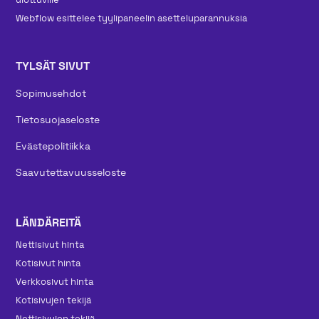
Webflow esittelee tyylipaneelin asetteluparannuksia
TYLSÄT SIVUT
Sopimusehdot
Tietosuojaseloste
Evästepolitiikka
Saavutettavuusseloste
LÄNDÄREITÄ
Nettisivut hinta
Kotisivut hinta
Verkkosivut hinta
Kotisivujen tekijä
Nettisivujen tekijä