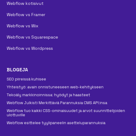
Webflow kotisivut
Webflow vs Framer
Webflow vs Wix
Webflow vs Squarespace
Webflow vs Wordpress
BLOGEJA
SEO piireissä kuhisee
Yhteistyö: avain onnistuneeseen web-kehitykseen
Tekoäly markkinoinnissa: hyödyt ja haasteet
Webflow Julkisti Merkittäviä Parannuksia CMS API:insa
Webflow tuo kaikki CSS-ominaisuudet ja arvot suunnittelijoiden
ulottuville
Webflow esittelee tyylipaneelin asetteluparannuksia