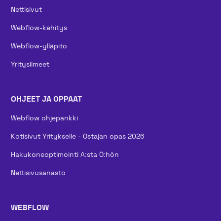
Nettisivut
Webflow-kehitys
Webflow-ylläpito
Yritysilmeet
OHJEET JA OPPAAT
Webflow ohjepankki
Kotisivut Yritykselle - Ostajan opas 2026
Hakukoneoptimointi A:sta Ö:hön
Nettisivusanasto
WEBFLOW