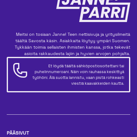
Meitsi on tosiaan Janne! Teen nettisivuja ja yritysilmeitä
täältä Savosta käsin. Asiakkaita löytyy ympäri Suomen.
Tykkään toimia sellaisten ihmisten kanssa, jotka tekevät
asioita rakkaudesta lajiin ja hyvien arvojen pohjalta.
Et löydä täältä sähköpostiosoitettani tai
puhelinnumeroani. Näin voin rauhassa keskittyä
työhöni. Älä suotta lannistu, vaan pistä rohkeasti
viestiä kaavakkeiden kautta.
PÄÄSIVUT