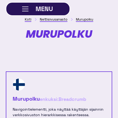
MENU
Koti
Nettisivusanasto
Murupolku
SULJE
MURUPOLKU
Murupolku
enkuksi:
Breadcrumb
Navigointielementti, joka näyttää käyttäjän sijainnin
verkkosivuston hierarkkisessa rakenteessa.