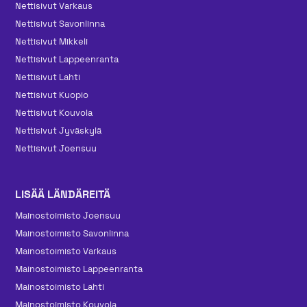
Nettisivut Varkaus
Nettisivut Savonlinna
Nettisivut Mikkeli
Nettisivut Lappeenranta
Nettisivut Lahti
Nettisivut Kuopio
Nettisivut Kouvola
Nettisivut Jyväskylä
Nettisivut Joensuu
LISÄÄ LÄNDÄREITÄ
Mainos­toimisto Joensuu
Mainos­toimisto Savonlinna
Mainos­toimisto Varkaus
Mainos­toimisto Lappeenranta
Mainos­toimisto Lahti
Mainos­toimisto Kouvola