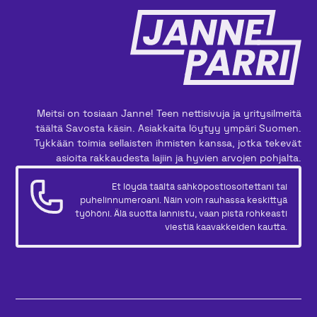
Meitsi on tosiaan Janne! Teen nettisivuja ja yritysilmeitä
täältä Savosta käsin. Asiakkaita löytyy ympäri Suomen.
Tykkään toimia sellaisten ihmisten kanssa, jotka tekevät
asioita rakkaudesta lajiin ja hyvien arvojen pohjalta.
Et löydä täältä sähköpostiosoitettani tai
puhelinnumeroani. Näin voin rauhassa keskittyä
työhöni. Älä suotta lannistu, vaan pistä rohkeasti
viestiä kaavakkeiden kautta.