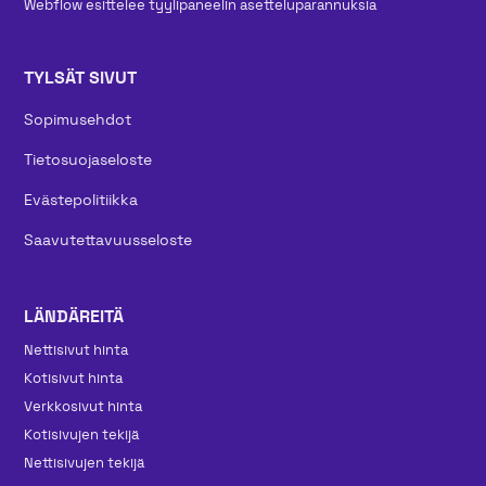
Webflow esittelee tyylipaneelin asetteluparannuksia
TYLSÄT SIVUT
Sopimusehdot
Tietosuojaseloste
Evästepolitiikka
Saavutettavuusseloste
LÄNDÄREITÄ
Nettisivut hinta
Kotisivut hinta
Verkkosivut hinta
Kotisivujen tekijä
Nettisivujen tekijä