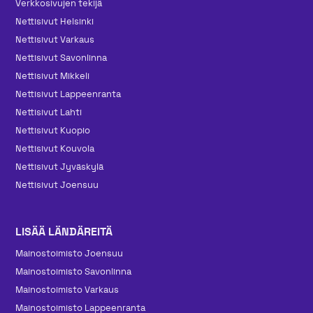
Verkkosivujen tekijä
Nettisivut Helsinki
Nettisivut Varkaus
Nettisivut Savonlinna
Nettisivut Mikkeli
Nettisivut Lappeenranta
Nettisivut Lahti
Nettisivut Kuopio
Nettisivut Kouvola
Nettisivut Jyväskylä
Nettisivut Joensuu
LISÄÄ LÄNDÄREITÄ
Mainos­toimisto Joensuu
Mainos­toimisto Savonlinna
Mainos­toimisto Varkaus
Mainos­toimisto Lappeenranta