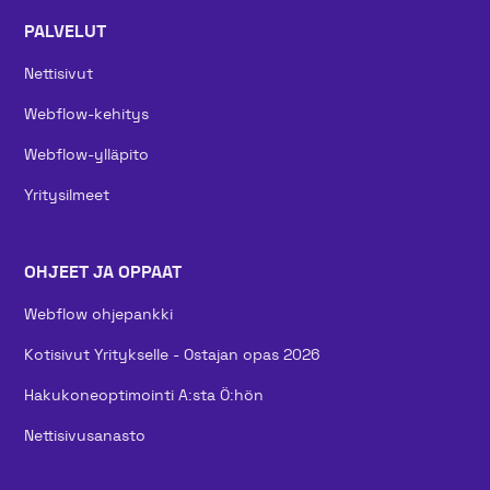
PALVELUT
Nettisivut
Webflow-kehitys
Webflow-ylläpito
Yritysilmeet
OHJEET JA OPPAAT
Webflow ohjepankki
Kotisivut Yritykselle - Ostajan opas 2026
Hakukoneoptimointi A:sta Ö:hön
Nettisivusanasto