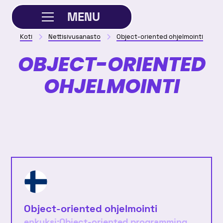
MENU
Koti
Nettisivusanasto
Object-oriented ohjelmointi
SULJE
OBJECT-ORIENTED
OHJELMOINTI
Object-oriented ohjelmointi
enkuksi:
Object-oriented programming