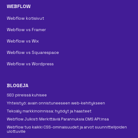
WEBFLOW
Webflow kotisivut
Webflow vs Framer
Webflow vs Wix
Webflow vs Squarespace
Webflow vs Wordpress
BLOGEJA
SEO piireissä kuhisee
Yhteistyö: avain onnistuneeseen web-kehitykseen
Tekoäly markkinoinnissa: hyödyt ja haasteet
Webflow Julkisti Merkittäviä Parannuksia CMS API:insa
Webflow tuo kaikki CSS-ominaisuudet ja arvot suunnittelijoiden
ulottuville