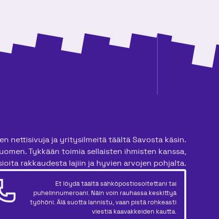
n nettisivuja ja yritysilmeitä täältä Savosta käsin.
uomen. Tykkään toimia sellaisten ihmisten kanssa,
ioita rakkaudesta lajiin ja hyvien arvojen pohjalta.
Et löydä täältä sähköpostiosoitettani tai
puhelinnumeroani. Näin voin rauhassa keskittyä
työhöni. Älä suotta lannistu, vaan pistä rohkeasti
viestiä kaavakkeiden kautta.