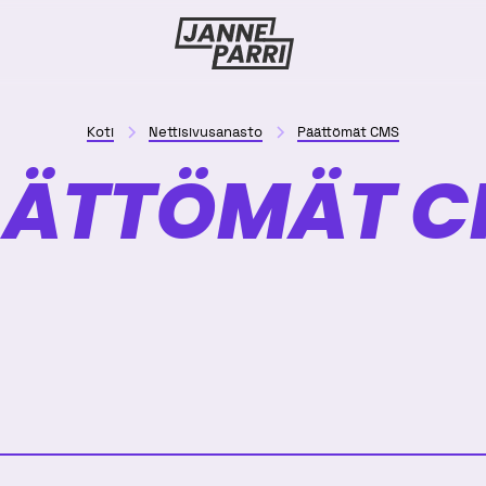
Janne
Parri
Koti
Nettisivusanasto
Päättömät CMS
ÄÄTTÖMÄT C