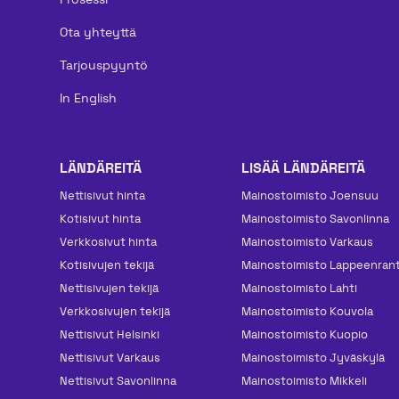
Ota yhteyttä
Tarjouspyyntö
In English
LÄNDÄREITÄ
LISÄÄ LÄNDÄREITÄ
Nettisivut hinta
Mainos­toimisto Joensuu
Kotisivut hinta
Mainos­toimisto Savonlinna
Verkkosivut hinta
Mainos­toimisto Varkaus
Kotisivujen tekijä
Mainos­toimisto Lappeenran
Nettisivujen tekijä
Mainos­toimisto Lahti
Verkkosivujen tekijä
Mainos­toimisto Kouvola
Nettisivut Helsinki
Mainos­toimisto Kuopio
Nettisivut Varkaus
Mainos­toimisto Jyväskylä
Nettisivut Savonlinna
Mainos­toimisto Mikkeli