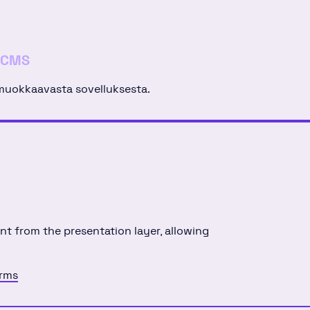
 CMS
 muokkaavasta sovelluksesta.
 from the presentation layer, allowing
erms