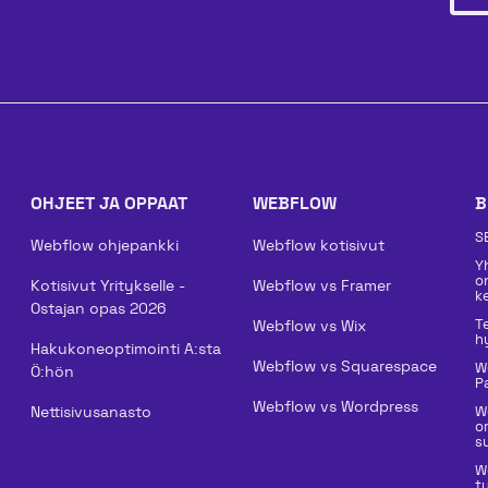
OHJEET JA OPPAAT
WEBFLOW
B
S
Webflow ohjepankki
Webflow kotisivut
Y
o
Kotisivut Yritykselle -
Webflow vs Framer
k
Ostajan opas 2026
T
Webflow vs Wix
h
Hakukoneoptimointi A:sta
Webflow vs Squarespace
W
Ö:hön
P
Webflow vs Wordpress
Nettisivusanasto
W
o
su
W
t