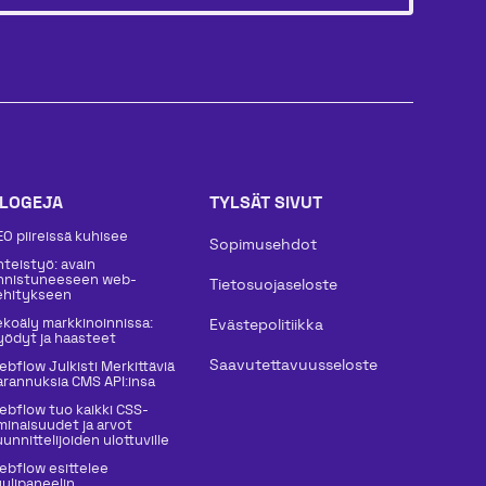
LOGEJA
TYLSÄT SIVUT
EO piireissä kuhisee
Sopimusehdot
hteistyö: avain
nnistuneeseen web-
Tietosuojaseloste
ehitykseen
ekoäly markkinoinnissa:
Evästepolitiikka
yödyt ja haasteet
Saavutettavuusseloste
ebflow Julkisti Merkittäviä
arannuksia CMS API:insa
ebflow tuo kaikki CSS-
minaisuudet ja arvot
unnittelijoiden ulottuville
ebflow esittelee
yylipaneelin