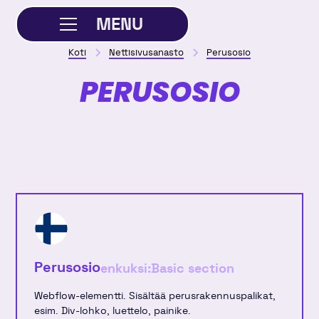
MENU
Koti
Nettisivusanasto
Perusosio
SULJE
PERUSOSIO
Perusosio
enkuksi:
Basic section
Webflow-elementti. Sisältää perusrakennuspalikat,
esim. Div-lohko, luettelo, painike.