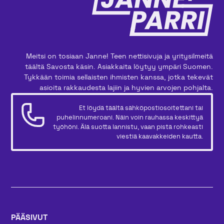
Meitsi on tosiaan Janne! Teen nettisivuja ja yritysilmeitä
täältä Savosta käsin. Asiakkaita löytyy ympäri Suomen.
Tykkään toimia sellaisten ihmisten kanssa, jotka tekevät
asioita rakkaudesta lajiin ja hyvien arvojen pohjalta.
Et löydä täältä sähköpostiosoitettani tai
puhelinnumeroani. Näin voin rauhassa keskittyä
työhöni. Älä suotta lannistu, vaan pistä rohkeasti
viestiä kaavakkeiden kautta.
PÄÄSIVUT