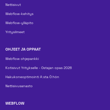
Nettisivut
Webflow-kehitys
Webflow-ylläpito
Yritysilmeet
OHJEET JA OPPAAT
Webflow ohjepankki
Kotisivut Yritykselle - Ostajan opas 2026
Hakukoneoptimointi A:sta Ö:hön
Nettisivusanasto
WEBFLOW