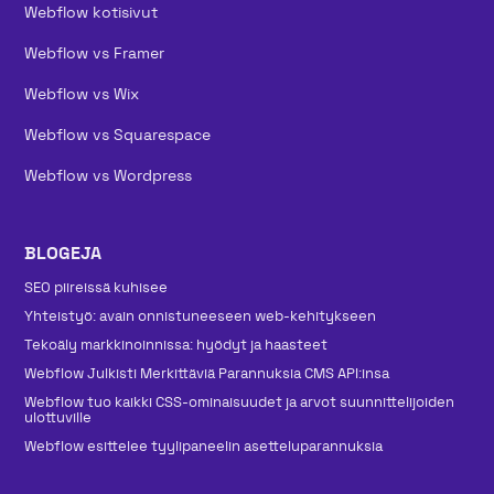
Webflow kotisivut
Webflow vs Framer
Webflow vs Wix
Webflow vs Squarespace
Webflow vs Wordpress
BLOGEJA
SEO piireissä kuhisee
Yhteistyö: avain onnistuneeseen web-kehitykseen
Tekoäly markkinoinnissa: hyödyt ja haasteet
Webflow Julkisti Merkittäviä Parannuksia CMS API:insa
Webflow tuo kaikki CSS-ominaisuudet ja arvot suunnittelijoiden
ulottuville
Webflow esittelee tyylipaneelin asetteluparannuksia