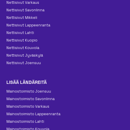
Nettisivut Varkaus
Nettisivut Savonlinna
Nettisivut Mikkeli
Nettisivut Lappeenranta
Nettisivut Lahti
Nettisivut Kuopio
Nettisivut Kouvola
Nettisivut Jyväskylä
Nettisivut Joensuu
LISÄÄ LÄNDÄREITÄ
Mainos­toimisto Joensuu
Mainos­toimisto Savonlinna
Mainos­toimisto Varkaus
Mainos­toimisto Lappeenranta
Mainos­toimisto Lahti
Mainos­toimisto Kouvola