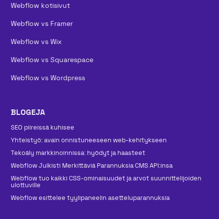
Webflow kotisivut
Webflow vs Framer
Webflow vs Wix
Webflow vs Squarespace
Webflow vs Wordpress
BLOGEJA
SEO piireissä kuhisee
Yhteistyö: avain onnistuneeseen web-kehitykseen
Tekoäly markkinoinnissa: hyödyt ja haasteet
Webflow Julkisti Merkittäviä Parannuksia CMS API:insa
Webflow tuo kaikki CSS-ominaisuudet ja arvot suunnittelijoiden
ulottuville
Webflow esittelee tyylipaneelin asetteluparannuksia