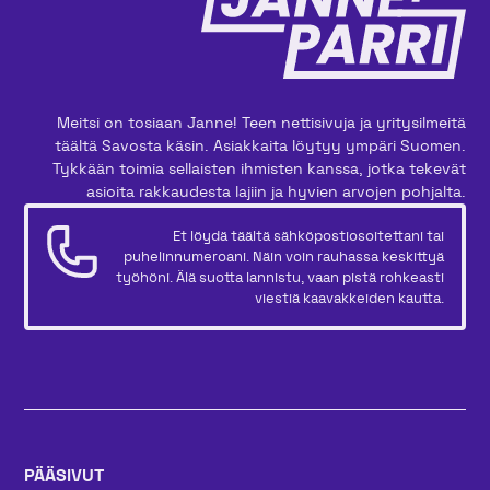
Meitsi on tosiaan Janne! Teen nettisivuja ja yritysilmeitä
täältä Savosta käsin. Asiakkaita löytyy ympäri Suomen.
Tykkään toimia sellaisten ihmisten kanssa, jotka tekevät
asioita rakkaudesta lajiin ja hyvien arvojen pohjalta.
Et löydä täältä sähköpostiosoitettani tai
puhelinnumeroani. Näin voin rauhassa keskittyä
työhöni. Älä suotta lannistu, vaan pistä rohkeasti
viestiä kaavakkeiden kautta.
PÄÄSIVUT