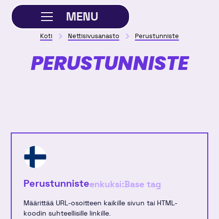
MENU
Koti
Nettisivusanasto
Perustunniste
SULJE
PERUSTUNNISTE
Perustunniste
enkuksi:
Base tag
Määrittää URL-osoitteen kaikille sivun tai HTML-
koodin suhteellisille linkille.