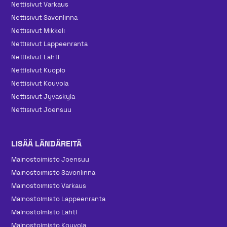
Nettisivut Varkaus
Nettisivut Savonlinna
Nettisivut Mikkeli
Nettisivut Lappeenranta
Nettisivut Lahti
Nettisivut Kuopio
Nettisivut Kouvola
Nettisivut Jyväskylä
Nettisivut Joensuu
LISÄÄ LÄNDÄREITÄ
Mainos­toimisto Joensuu
Mainos­toimisto Savonlinna
Mainos­toimisto Varkaus
Mainos­toimisto Lappeenranta
Mainos­toimisto Lahti
Mainos­toimisto Kouvola