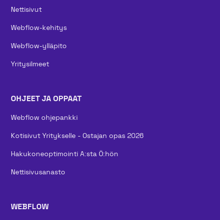
Nettisivut
Webflow-kehitys
Webflow-ylläpito
Yritysilmeet
OHJEET JA OPPAAT
Webflow ohjepankki
Kotisivut Yritykselle - Ostajan opas 2026
Hakukoneoptimointi A:sta Ö:hön
Nettisivusanasto
WEBFLOW