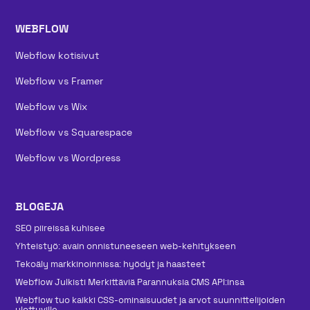
WEBFLOW
Webflow kotisivut
Webflow vs Framer
Webflow vs Wix
Webflow vs Squarespace
Webflow vs Wordpress
BLOGEJA
SEO piireissä kuhisee
Yhteistyö: avain onnistuneeseen web-kehitykseen
Tekoäly markkinoinnissa: hyödyt ja haasteet
Webflow Julkisti Merkittäviä Parannuksia CMS API:insa
Webflow tuo kaikki CSS-ominaisuudet ja arvot suunnittelijoiden
ulottuville