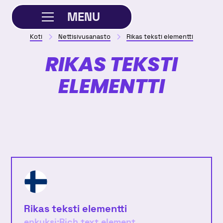
MENU
Koti
Nettisivusanasto
Rikas teksti elementti
SULJE
RIKAS TEKSTI
ELEMENTTI
Rikas teksti elementti
enkuksi:
Rich text element