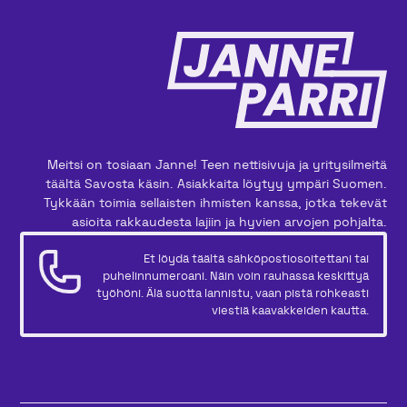
Meitsi on tosiaan Janne! Teen nettisivuja ja yritysilmeitä
täältä Savosta käsin. Asiakkaita löytyy ympäri Suomen.
Tykkään toimia sellaisten ihmisten kanssa, jotka tekevät
asioita rakkaudesta lajiin ja hyvien arvojen pohjalta.
Et löydä täältä sähköpostiosoitettani tai
puhelinnumeroani. Näin voin rauhassa keskittyä
työhöni. Älä suotta lannistu, vaan pistä rohkeasti
viestiä kaavakkeiden kautta.