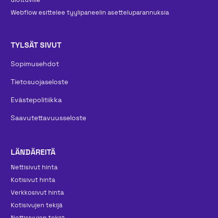
Webflow esittelee tyylipaneelin asetteluparannuksia
TYLSÄT SIVUT
Sopimusehdot
Tietosuojaseloste
Evästepolitiikka
Saavutettavuusseloste
LÄNDÄREITÄ
Nettisivut hinta
Kotisivut hinta
Verkkosivut hinta
Kotisivujen tekijä
Nettisivujen tekijä