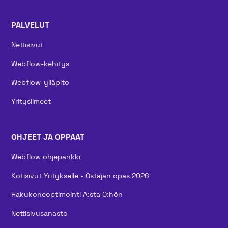
PALVELUT
Nettisivut
Webflow-kehitys
Webflow-ylläpito
Yritysilmeet
OHJEET JA OPPAAT
Webflow ohjepankki
Kotisivut Yritykselle - Ostajan opas 2026
Hakukoneoptimointi A:sta Ö:hön
Nettisivusanasto