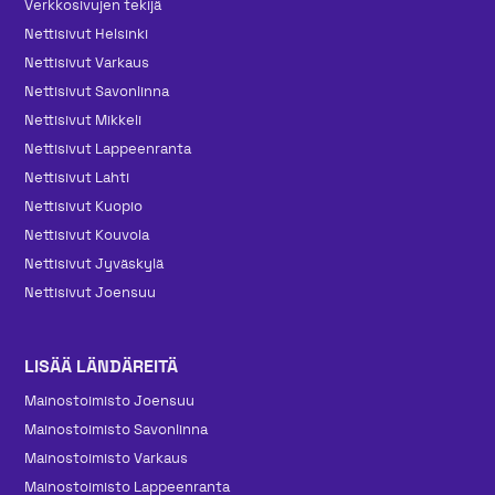
Verkkosivujen tekijä
Nettisivut Helsinki
Nettisivut Varkaus
Nettisivut Savonlinna
Nettisivut Mikkeli
Nettisivut Lappeenranta
Nettisivut Lahti
Nettisivut Kuopio
Nettisivut Kouvola
Nettisivut Jyväskylä
Nettisivut Joensuu
LISÄÄ LÄNDÄREITÄ
Mainos­toimisto Joensuu
Mainos­toimisto Savonlinna
Mainos­toimisto Varkaus
Mainos­toimisto Lappeenranta