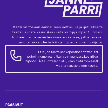
Meitsi on tosiaan Janne! Teen nettisivuja ja yritysilmeitä
täältä Savosta käsin. Asiakkaita löytyy ympäri Suomen.
Tykkään toimia sellaisten ihmisten kanssa, jotka tekevät
asioita rakkaudesta lajiin ja hyvien arvojen pohjalta.
Et löydä täältä sähköpostiosoitettani tai
puhelinnumeroani. Näin voin rauhassa keskittyä
työhöni. Älä suotta lannistu, vaan pistä rohkeasti
viestiä kaavakkeiden kautta.
PÄÄSIVUT