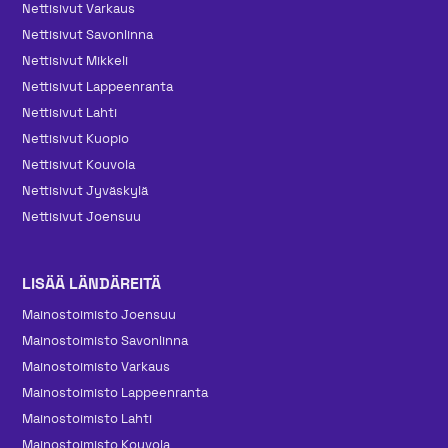
Nettisivut Varkaus
Nettisivut Savonlinna
Nettisivut Mikkeli
Nettisivut Lappeenranta
Nettisivut Lahti
Nettisivut Kuopio
Nettisivut Kouvola
Nettisivut Jyväskylä
Nettisivut Joensuu
LISÄÄ LÄNDÄREITÄ
Mainos­toimisto Joensuu
Mainos­toimisto Savonlinna
Mainos­toimisto Varkaus
Mainos­toimisto Lappeenranta
Mainos­toimisto Lahti
Mainos­toimisto Kouvola