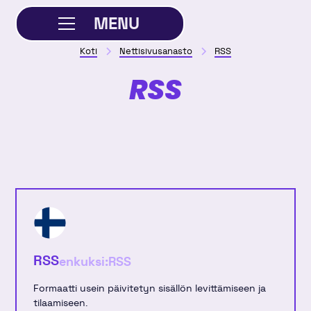
MENU
Koti
Nettisivusanasto
RSS
SULJE
RSS
RSS
enkuksi:
RSS
Formaatti usein päivitetyn sisällön levittämiseen ja
tilaamiseen.