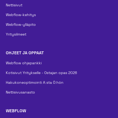
Nettisivut
Webflow-kehitys
Webflow-ylläpito
Yritysilmeet
OHJEET JA OPPAAT
Webflow ohjepankki
Kotisivut Yritykselle - Ostajan opas 2026
Hakukoneoptimointi A:sta Ö:hön
Nettisivusanasto
WEBFLOW