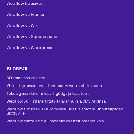
Webflow kotisivut
Webflow vs Framer
Webflow vs Wix
Webflow vs Squarespace
Webflow vs Wordpress
BLOGEJA
SEO piireissä kuhisee
Yhteistyö: avain onnistuneeseen web-kehitykseen
Tekoäly markkinoinnissa: hyödyt ja haasteet
Webflow Julkisti Merkittäviä Parannuksia CMS API:insa
Webflow tuo kaikki CSS-ominaisuudet ja arvot suunnittelijoiden
ulottuville
Webflow esittelee tyylipaneelin asetteluparannuksia