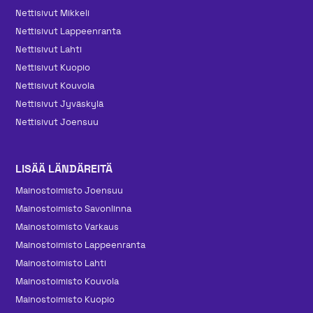
Nettisivut Mikkeli
Nettisivut Lappeenranta
Nettisivut Lahti
Nettisivut Kuopio
Nettisivut Kouvola
Nettisivut Jyväskylä
Nettisivut Joensuu
LISÄÄ LÄNDÄREITÄ
Mainos­toimisto Joensuu
Mainos­toimisto Savonlinna
Mainos­toimisto Varkaus
Mainos­toimisto Lappeenranta
Mainos­toimisto Lahti
Mainos­toimisto Kouvola
Mainos­toimisto Kuopio