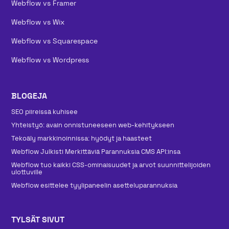
Webflow vs Framer
Webflow vs Wix
Webflow vs Squarespace
Webflow vs Wordpress
BLOGEJA
SEO piireissä kuhisee
Yhteistyö: avain onnistuneeseen web-kehitykseen
Tekoäly markkinoinnissa: hyödyt ja haasteet
Webflow Julkisti Merkittäviä Parannuksia CMS API:insa
Webflow tuo kaikki CSS-ominaisuudet ja arvot suunnittelijoiden
ulottuville
Webflow esittelee tyylipaneelin asetteluparannuksia
TYLSÄT SIVUT