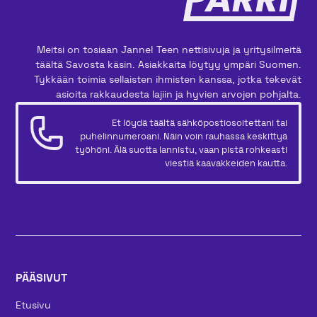
Meitsi on tosiaan Janne! Teen nettisivuja ja yritysilmeitä
täältä Savosta käsin. Asiakkaita löytyy ympäri Suomen.
Tykkään toimia sellaisten ihmisten kanssa, jotka tekevät
asioita rakkaudesta lajiin ja hyvien arvojen pohjalta.
Et löydä täältä sähköpostiosoitettani tai
puhelinnumeroani. Näin voin rauhassa keskittyä
työhöni. Älä suotta lannistu, vaan pistä rohkeasti
viestiä kaavakkeiden kautta.
PÄÄSIVUT
Etusivu