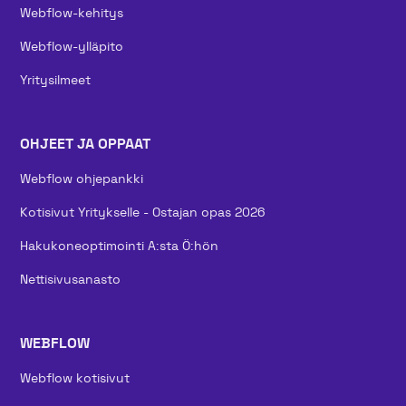
Webflow-kehitys
Webflow-ylläpito
Yritysilmeet
OHJEET JA OPPAAT
Webflow ohjepankki
Kotisivut Yritykselle - Ostajan opas 2026
Hakukoneoptimointi A:sta Ö:hön
Nettisivusanasto
WEBFLOW
Webflow kotisivut