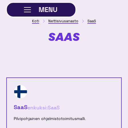
MENU
Koti
Nettisivusanasto
SaaS
SULJE
SAAS
SaaS
enkuksi:
SaaS
Pilvipohjainen ohjelmistotoimitusmalli.