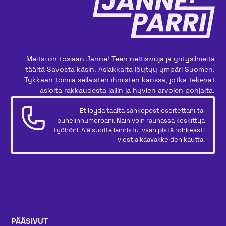
Meitsi on tosiaan Janne! Teen nettisivuja ja yritysilmeitä
täältä Savosta käsin. Asiakkaita löytyy ympäri Suomen.
Tykkään toimia sellaisten ihmisten kanssa, jotka tekevät
asioita rakkaudesta lajiin ja hyvien arvojen pohjalta.
Et löydä täältä sähköpostiosoitettani tai
puhelinnumeroani. Näin voin rauhassa keskittyä
työhöni. Älä suotta lannistu, vaan pistä rohkeasti
viestiä kaavakkeiden kautta.
PÄÄSIVUT