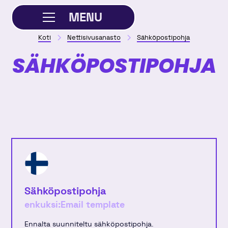
MENU
Koti
Nettisivusanasto
Sähköpostipohja
SULJE
SÄHKÖPOSTIPOHJA
Sähköpostipohja
enkuksi:
Email template
Ennalta suunniteltu sähköpostipohja.