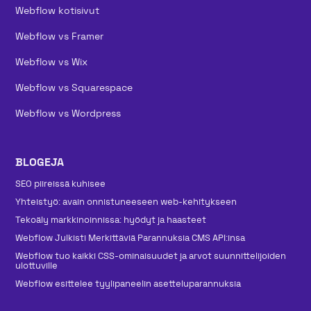
Webflow kotisivut
Webflow vs Framer
Webflow vs Wix
Webflow vs Squarespace
Webflow vs Wordpress
BLOGEJA
SEO piireissä kuhisee
Yhteistyö: avain onnistuneeseen web-kehitykseen
Tekoäly markkinoinnissa: hyödyt ja haasteet
Webflow Julkisti Merkittäviä Parannuksia CMS API:insa
Webflow tuo kaikki CSS-ominaisuudet ja arvot suunnittelijoiden
ulottuville
Webflow esittelee tyylipaneelin asetteluparannuksia