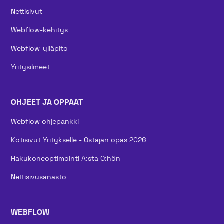
Nettisivut
Webflow-kehitys
Webflow-ylläpito
Yritysilmeet
OHJEET JA OPPAAT
Webflow ohjepankki
Kotisivut Yritykselle - Ostajan opas 2026
Hakukoneoptimointi A:sta Ö:hön
Nettisivusanasto
WEBFLOW