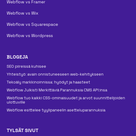
Webflow vs Framer
Webflow vs Wix
Webflow vs Squarespace
Webflow vs Wordpress
BLOGEJA
SEO piireissä kuhisee
Yhteistyö: avain onnistuneeseen web-kehitykseen
Tekoäly markkinoinnissa: hyödyt ja haasteet
Webflow Julkisti Merkittäviä Parannuksia CMS API:insa
Webflow tuo kaikki CSS-ominaisuudet ja arvot suunnittelijoiden
ulottuville
Webflow esittelee tyylipaneelin asetteluparannuksia
TYLSÄT SIVUT