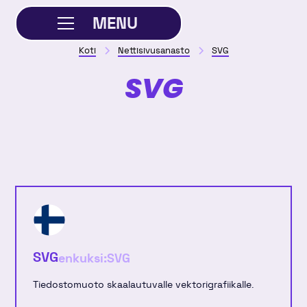
MENU
Koti
Nettisivusanasto
SVG
SULJE
SVG
SVG
enkuksi:
SVG
Tiedostomuoto skaalautuvalle vektorigrafiikalle.