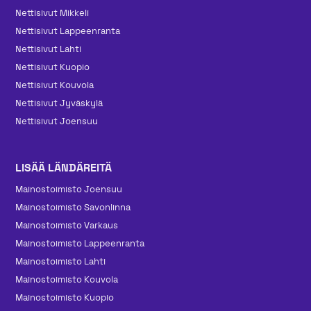
Nettisivut Mikkeli
Nettisivut Lappeenranta
Nettisivut Lahti
Nettisivut Kuopio
Nettisivut Kouvola
Nettisivut Jyväskylä
Nettisivut Joensuu
LISÄÄ LÄNDÄREITÄ
Mainos­toimisto Joensuu
Mainos­toimisto Savonlinna
Mainos­toimisto Varkaus
Mainos­toimisto Lappeenranta
Mainos­toimisto Lahti
Mainos­toimisto Kouvola
Mainos­toimisto Kuopio