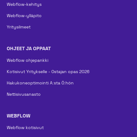
Webflow-kehitys
Webflow-ylläpito
Yritysilmeet
OHJEET JA OPPAAT
Webflow ohjepankki
Kotisivut Yritykselle - Ostajan opas 2026
Hakukoneoptimointi A:sta Ö:hön
Nettisivusanasto
WEBFLOW
Webflow kotisivut