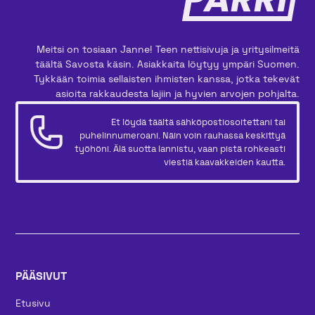
Meitsi on tosiaan Janne! Teen nettisivuja ja yritysilmeitä
täältä Savosta käsin. Asiakkaita löytyy ympäri Suomen.
Tykkään toimia sellaisten ihmisten kanssa, jotka tekevät
asioita rakkaudesta lajiin ja hyvien arvojen pohjalta.
Et löydä täältä sähköpostiosoitettani tai
puhelinnumeroani. Näin voin rauhassa keskittyä
työhöni. Älä suotta lannistu, vaan pistä rohkeasti
viestiä kaavakkeiden kautta.
PÄÄSIVUT
Etusivu