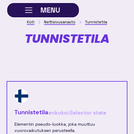
MENU
Koti
Nettisivusanasto
Tunnistetila
SULJE
TUNNISTETILA
Tunnistetila
enkuksi:
Selector state
Elementin pseudo-luokka, joka muuttuu
vuorovaikutuksen perusteella.