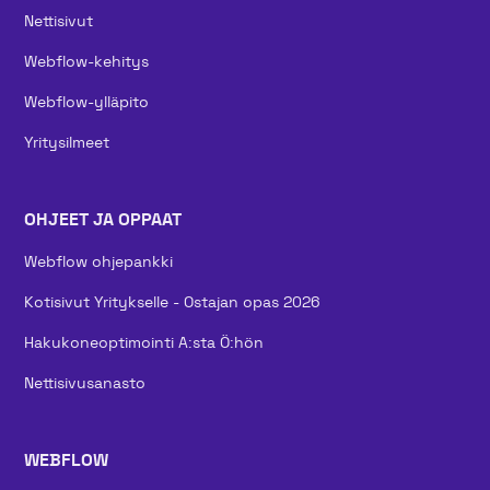
Nettisivut
Webflow-kehitys
Webflow-ylläpito
Yritysilmeet
OHJEET JA OPPAAT
Webflow ohjepankki
Kotisivut Yritykselle - Ostajan opas 2026
Hakukoneoptimointi A:sta Ö:hön
Nettisivusanasto
WEBFLOW