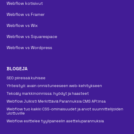
Webflow kotisivut
Webflow vs Framer
Webflow vs Wix
Webflow vs Squarespace
Webflow vs Wordpress
BLOGEJA
SEO piireissä kuhisee
Yhteistyö: avain onnistuneeseen web-kehitykseen
Tekoäly markkinoinnissa: hyödyt ja haasteet
Webflow Julkisti Merkittäviä Parannuksia CMS API:insa
Webflow tuo kaikki CSS-ominaisuudet ja arvot suunnittelijoiden
ulottuville
Webflow esittelee tyylipaneelin asetteluparannuksia