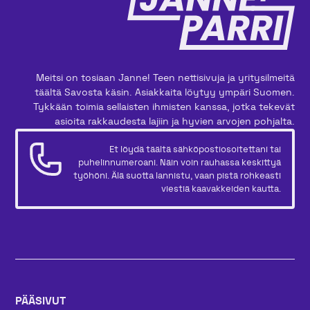
Meitsi on tosiaan Janne! Teen nettisivuja ja yritysilmeitä
täältä Savosta käsin. Asiakkaita löytyy ympäri Suomen.
Tykkään toimia sellaisten ihmisten kanssa, jotka tekevät
asioita rakkaudesta lajiin ja hyvien arvojen pohjalta.
Et löydä täältä sähköpostiosoitettani tai
puhelinnumeroani. Näin voin rauhassa keskittyä
työhöni. Älä suotta lannistu, vaan pistä rohkeasti
viestiä kaavakkeiden kautta.
PÄÄSIVUT