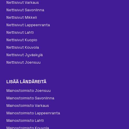
Nettisivut Varkaus
Nettisivut Savonlinna
Nettisivut Mikkeli
Nettisivut Lappeenranta
Nettisivut Lahti
Nettisivut Kuopio
Nettisivut Kouvola
Nettisivut Jyväskylä
Nettisivut Joensuu
LISÄÄ LÄNDÄREITÄ
Mainos­toimisto Joensuu
Mainos­toimisto Savonlinna
Mainos­toimisto Varkaus
Mainos­toimisto Lappeenranta
Mainos­toimisto Lahti
Mainos­toimisto Kouvola