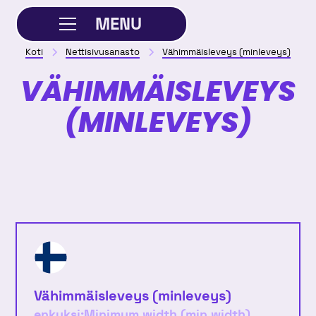
MENU
Koti
Nettisivusanasto
Vähimmäisleveys (minleveys)
SULJE
VÄHIMMÄISLEVEYS
(MINLEVEYS)
Vähimmäisleveys (minleveys)
enkuksi:
Minimum width (min width)