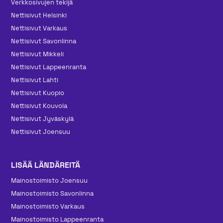
Verkkosivujen tekijä
Nettisivut Helsinki
Nettisivut Varkaus
Nettisivut Savonlinna
Nettisivut Mikkeli
Nettisivut Lappeenranta
Nettisivut Lahti
Nettisivut Kuopio
Nettisivut Kouvola
Nettisivut Jyväskylä
Nettisivut Joensuu
LISÄÄ LÄNDÄREITÄ
Mainos­toimisto Joensuu
Mainos­toimisto Savonlinna
Mainos­toimisto Varkaus
Mainos­toimisto Lappeenranta