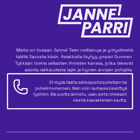
Meitsi on tosiaan Janne! Teen nettisivuja ja yritysilmeitä
täältä Savosta käsin. Asiakkaita löytyy ympäri Suomen.
Tykkään toimia sellaisten ihmisten kanssa, jotka tekevät
asioita rakkaudesta lajiin ja hyvien arvojen pohjalta.
Et löydä täältä sähköpostiosoitettani tai
puhelinnumeroani. Näin voin rauhassa keskittyä
työhöni. Älä suotta lannistu, vaan pistä rohkeasti
viestiä kaavakkeiden kautta.