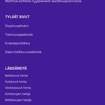
Webflow esittelee tyylipaneelin asetteluparannuksia
TYLSÄT SIVUT
Sopimusehdot
Tietosuojaseloste
Evästepolitiikka
Saavutettavuusseloste
LÄNDÄREITÄ
Nettisivut hinta
Kotisivut hinta
Verkkosivut hinta
Kotisivujen tekijä
Nettisivujen tekijä