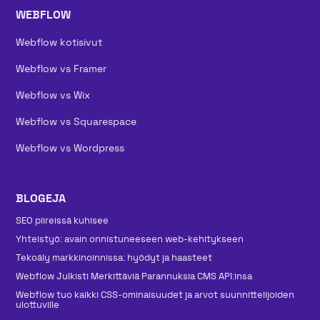
WEBFLOW
Webflow kotisivut
Webflow vs Framer
Webflow vs Wix
Webflow vs Squarespace
Webflow vs Wordpress
BLOGEJA
SEO piireissä kuhisee
Yhteistyö: avain onnistuneeseen web-kehitykseen
Tekoäly markkinoinnissa: hyödyt ja haasteet
Webflow Julkisti Merkittäviä Parannuksia CMS API:insa
Webflow tuo kaikki CSS-ominaisuudet ja arvot suunnittelijoiden
ulottuville