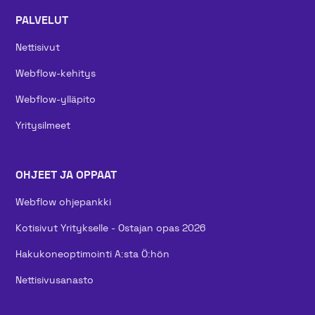
PALVELUT
Nettisivut
Webflow-kehitys
Webflow-ylläpito
Yritysilmeet
OHJEET JA OPPAAT
Webflow ohjepankki
Kotisivut Yritykselle - Ostajan opas 2026
Hakukoneoptimointi A:sta Ö:hön
Nettisivusanasto