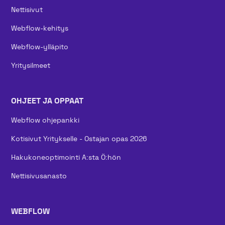
Nettisivut
Webflow-kehitys
Webflow-ylläpito
Yritysilmeet
OHJEET JA OPPAAT
Webflow ohjepankki
Kotisivut Yritykselle - Ostajan opas 2026
Hakukoneoptimointi A:sta Ö:hön
Nettisivusanasto
WEBFLOW