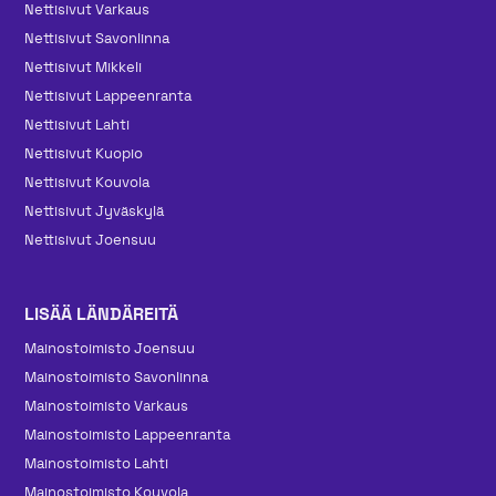
Nettisivut Varkaus
Nettisivut Savonlinna
Nettisivut Mikkeli
Nettisivut Lappeenranta
Nettisivut Lahti
Nettisivut Kuopio
Nettisivut Kouvola
Nettisivut Jyväskylä
Nettisivut Joensuu
LISÄÄ LÄNDÄREITÄ
Mainos­toimisto Joensuu
Mainos­toimisto Savonlinna
Mainos­toimisto Varkaus
Mainos­toimisto Lappeenranta
Mainos­toimisto Lahti
Mainos­toimisto Kouvola