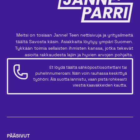
Meitsi on tosiaan Janne! Teen nettisivuja ja yritysilmeitä
täältä Savosta käsin. Asiakkaita löytyy ympäri Suomen.
Tykkään toimia sellaisten ihmisten kanssa, jotka tekevät
asioita rakkaudesta lajiin ja hyvien arvojen pohjalta.
Et löydä täältä sähköpostiosoitettani tai
puhelinnumeroani. Näin voin rauhassa keskittyä
työhöni. Älä suotta lannistu, vaan pistä rohkeasti
viestiä kaavakkeiden kautta.
PÄÄSIVUT