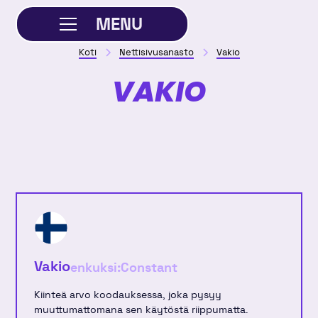
MENU
Koti
Nettisivusanasto
Vakio
SULJE
VAKIO
Vakio
enkuksi:
Constant
Kiinteä arvo koodauksessa, joka pysyy
muuttumattomana sen käytöstä riippumatta.