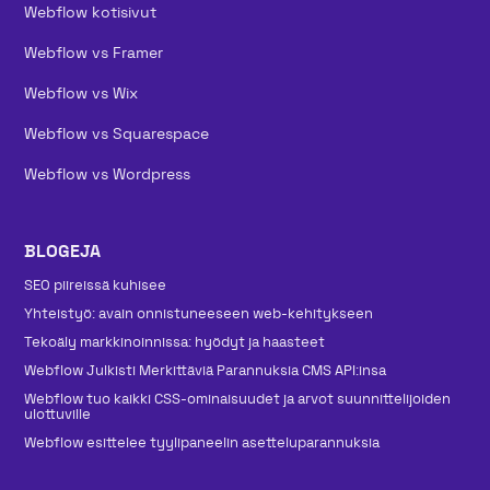
Webflow kotisivut
Webflow vs Framer
Webflow vs Wix
Webflow vs Squarespace
Webflow vs Wordpress
BLOGEJA
SEO piireissä kuhisee
Yhteistyö: avain onnistuneeseen web-kehitykseen
Tekoäly markkinoinnissa: hyödyt ja haasteet
Webflow Julkisti Merkittäviä Parannuksia CMS API:insa
Webflow tuo kaikki CSS-ominaisuudet ja arvot suunnittelijoiden
ulottuville
Webflow esittelee tyylipaneelin asetteluparannuksia