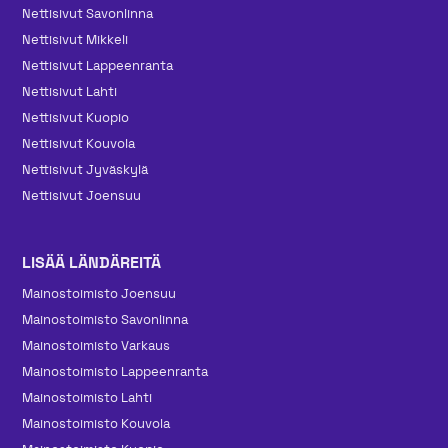
Nettisivut Savonlinna
Nettisivut Mikkeli
Nettisivut Lappeenranta
Nettisivut Lahti
Nettisivut Kuopio
Nettisivut Kouvola
Nettisivut Jyväskylä
Nettisivut Joensuu
LISÄÄ LÄNDÄREITÄ
Mainos­toimisto Joensuu
Mainos­toimisto Savonlinna
Mainos­toimisto Varkaus
Mainos­toimisto Lappeenranta
Mainos­toimisto Lahti
Mainos­toimisto Kouvola