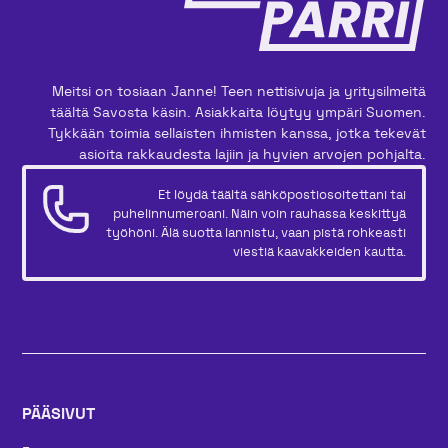
Meitsi on tosiaan Janne! Teen nettisivuja ja yritysilmeitä
täältä Savosta käsin. Asiakkaita löytyy ympäri Suomen.
Tykkään toimia sellaisten ihmisten kanssa, jotka tekevät
asioita rakkaudesta lajiin ja hyvien arvojen pohjalta.
Et löydä täältä sähköpostiosoitettani tai
puhelinnumeroani. Näin voin rauhassa keskittyä
työhöni. Älä suotta lannistu, vaan pistä rohkeasti
viestiä kaavakkeiden kautta.
PÄÄSIVUT