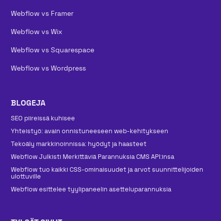
Webflow vs Framer
Webflow vs Wix
Webflow vs Squarespace
Webflow vs Wordpress
BLOGEJA
SEO piireissä kuhisee
Yhteistyö: avain onnistuneeseen web-kehitykseen
Tekoäly markkinoinnissa: hyödyt ja haasteet
Webflow Julkisti Merkittäviä Parannuksia CMS API:insa
Webflow tuo kaikki CSS-ominaisuudet ja arvot suunnittelijoiden
ulottuville
Webflow esittelee tyylipaneelin asetteluparannuksia