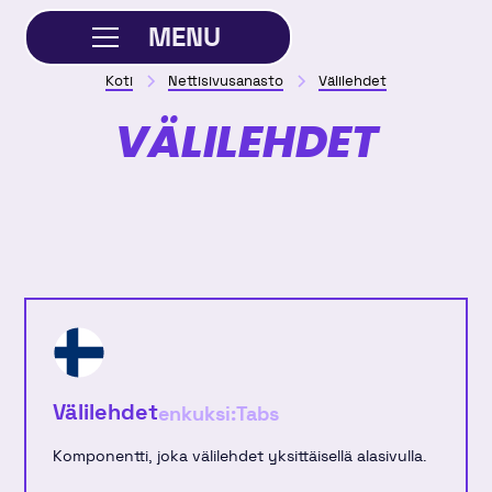
MENU
Koti
Nettisivusanasto
Välilehdet
SULJE
VÄLILEHDET
Välilehdet
enkuksi:
Tabs
Komponentti, joka välilehdet yksittäisellä alasivulla.