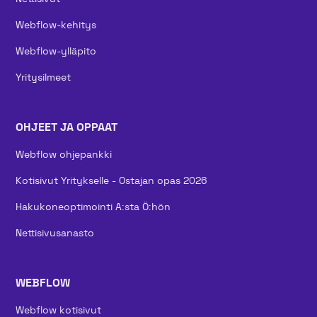
Webflow-kehitys
Webflow-ylläpito
Yritysilmeet
OHJEET JA OPPAAT
Webflow ohjepankki
Kotisivut Yritykselle - Ostajan opas 2026
Hakukoneoptimointi A:sta Ö:hön
Nettisivusanasto
WEBFLOW
Webflow kotisivut