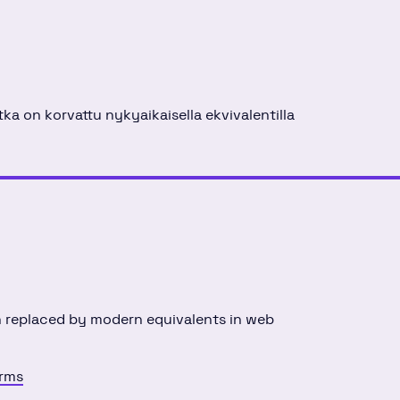
d
tka on korvattu nykyaikaisella ekvivalentilla
n replaced by modern equivalents in web
erms