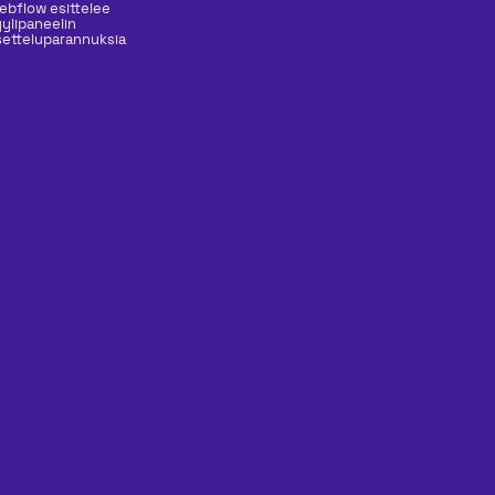
ebflow esittelee
yylipaneelin
setteluparannuksia