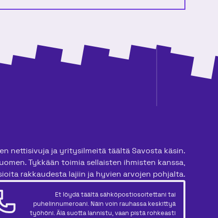
n nettisivuja ja yritysilmeitä täältä Savosta käsin.
uomen. Tykkään toimia sellaisten ihmisten kanssa,
ioita rakkaudesta lajiin ja hyvien arvojen pohjalta.
Et löydä täältä sähköpostiosoitettani tai
puhelinnumeroani. Näin voin rauhassa keskittyä
työhöni. Älä suotta lannistu, vaan pistä rohkeasti