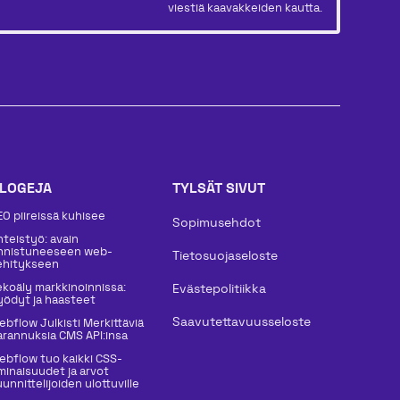
viestiä kaavakkeiden kautta.
LOGEJA
TYLSÄT SIVUT
EO piireissä kuhisee
Sopimusehdot
hteistyö: avain
nnistuneeseen web-
Tietosuojaseloste
ehitykseen
ekoäly markkinoinnissa:
Evästepolitiikka
yödyt ja haasteet
Saavutettavuusseloste
ebflow Julkisti Merkittäviä
arannuksia CMS API:insa
ebflow tuo kaikki CSS-
minaisuudet ja arvot
unnittelijoiden ulottuville