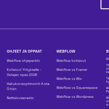
OHJEET JA OPPAAT
WEBFLOW
B
S
Webflow ohjepankki
Webflow kotisivut
Y
o
Kotisivut Yritykselle -
Webflow vs Framer
k
Ostajan opas 2026
T
Webflow vs Wix
h
Hakukoneoptimointi A:sta
Webflow vs Squarespace
W
Ö:hön
P
Webflow vs Wordpress
Nettisivusanasto
W
o
su