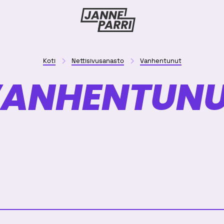
Janne
Parri
Koti
Nettisivusanasto
Vanhentunut
ANHENTUN