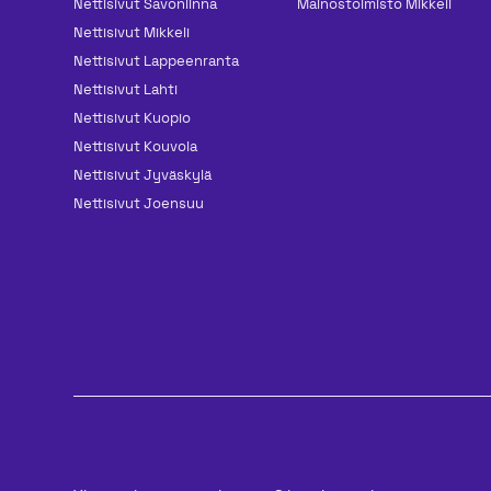
Nettisivut Savonlinna
Mainos­toimisto Mikkeli
Nettisivut Mikkeli
Nettisivut Lappeenranta
Nettisivut Lahti
Nettisivut Kuopio
Nettisivut Kouvola
Nettisivut Jyväskylä
Nettisivut Joensuu