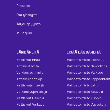
Prosessi
Ota yhteyttä
Tarjouspyyntö
In English
LÄNDÄREITÄ
LISÄÄ LÄNDÄREITÄ
Nettisivut hinta
Mainos­toimisto Joensuu
Kotisivut hinta
Mainos­toimisto Savonlinna
Verkkosivut hinta
Mainos­toimisto Varkaus
Kotisivujen tekijä
Mainos­toimisto Lappeenran
Nettisivujen tekijä
Mainos­toimisto Lahti
Verkkosivujen tekijä
Mainos­toimisto Kouvola
Nettisivut Helsinki
Mainos­toimisto Kuopio
Nettisivut Varkaus
Mainos­toimisto Jyväskylä