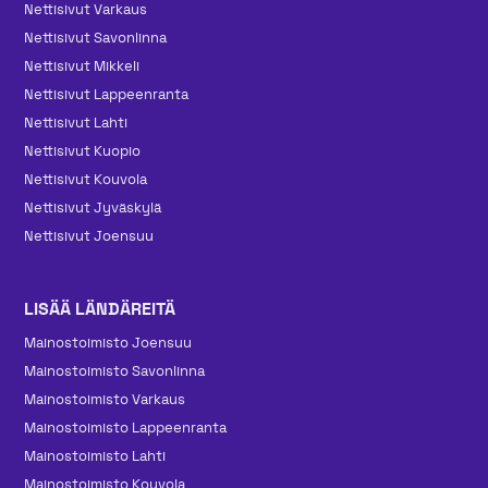
Nettisivut Varkaus
Nettisivut Savonlinna
Nettisivut Mikkeli
Nettisivut Lappeenranta
Nettisivut Lahti
Nettisivut Kuopio
Nettisivut Kouvola
Nettisivut Jyväskylä
Nettisivut Joensuu
LISÄÄ LÄNDÄREITÄ
Mainos­toimisto Joensuu
Mainos­toimisto Savonlinna
Mainos­toimisto Varkaus
Mainos­toimisto Lappeenranta
Mainos­toimisto Lahti
Mainos­toimisto Kouvola