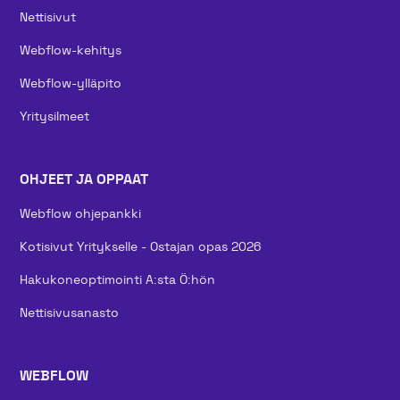
Nettisivut
Webflow-kehitys
Webflow-ylläpito
Yritysilmeet
OHJEET JA OPPAAT
Webflow ohjepankki
Kotisivut Yritykselle - Ostajan opas 2026
Hakukoneoptimointi A:sta Ö:hön
Nettisivusanasto
WEBFLOW