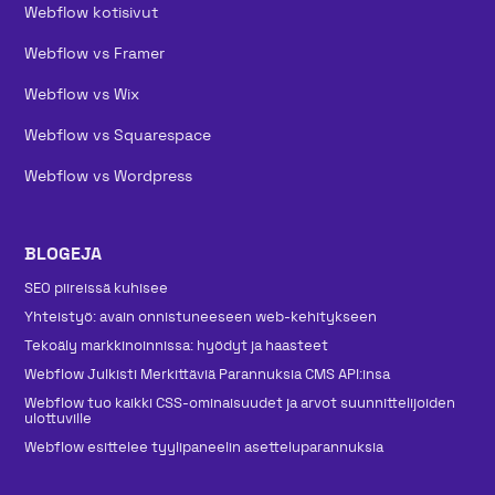
Webflow kotisivut
Webflow vs Framer
Webflow vs Wix
Webflow vs Squarespace
Webflow vs Wordpress
BLOGEJA
SEO piireissä kuhisee
Yhteistyö: avain onnistuneeseen web-kehitykseen
Tekoäly markkinoinnissa: hyödyt ja haasteet
Webflow Julkisti Merkittäviä Parannuksia CMS API:insa
Webflow tuo kaikki CSS-ominaisuudet ja arvot suunnittelijoiden
ulottuville
Webflow esittelee tyylipaneelin asetteluparannuksia