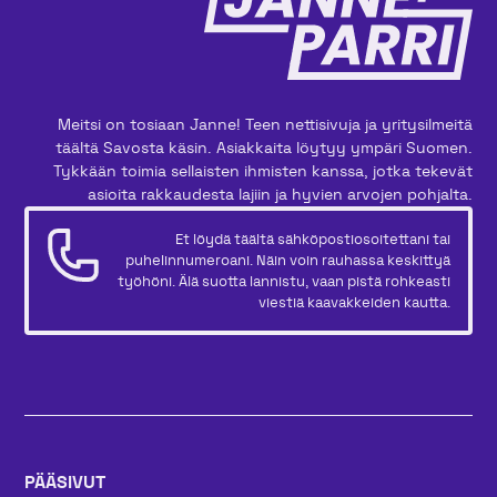
Meitsi on tosiaan Janne! Teen nettisivuja ja yritysilmeitä
täältä Savosta käsin. Asiakkaita löytyy ympäri Suomen.
Tykkään toimia sellaisten ihmisten kanssa, jotka tekevät
asioita rakkaudesta lajiin ja hyvien arvojen pohjalta.
Et löydä täältä sähköpostiosoitettani tai
puhelinnumeroani. Näin voin rauhassa keskittyä
työhöni. Älä suotta lannistu, vaan pistä rohkeasti
viestiä kaavakkeiden kautta.
PÄÄSIVUT