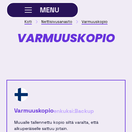
MENU
Koti
Nettisivusanasto
Varmuuskopio
SULJE
VARMUUSKOPIO
Varmuuskopio
enkuksi:
Backup
Muualle tallennettu kopio siltä varalta, että
alkuperäiselle sattuu jotain.