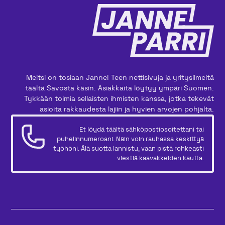
Meitsi on tosiaan Janne! Teen nettisivuja ja yritysilmeitä
täältä Savosta käsin. Asiakkaita löytyy ympäri Suomen.
Tykkään toimia sellaisten ihmisten kanssa, jotka tekevät
asioita rakkaudesta lajiin ja hyvien arvojen pohjalta.
Et löydä täältä sähköpostiosoitettani tai
puhelinnumeroani. Näin voin rauhassa keskittyä
työhöni. Älä suotta lannistu, vaan pistä rohkeasti
viestiä kaavakkeiden kautta.