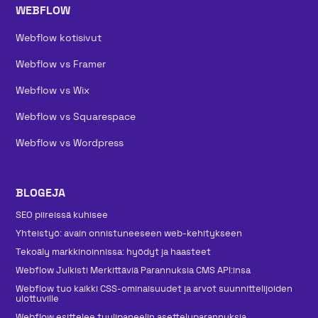
WEBFLOW
Webflow kotisivut
Webflow vs Framer
Webflow vs Wix
Webflow vs Squarespace
Webflow vs Wordpress
BLOGEJA
SEO piireissä kuhisee
Yhteistyö: avain onnistuneeseen web-kehitykseen
Tekoäly markkinoinnissa: hyödyt ja haasteet
Webflow Julkisti Merkittäviä Parannuksia CMS API:insa
Webflow tuo kaikki CSS-ominaisuudet ja arvot suunnittelijoiden
ulottuville
Webflow esittelee tyylipaneelin asetteluparannuksia