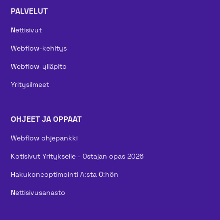
PALVELUT
Nettisivut
Webflow-kehitys
Webflow-ylläpito
Yritysilmeet
OHJEET JA OPPAAT
Webflow ohjepankki
Kotisivut Yritykselle - Ostajan opas 2026
Hakukoneoptimointi A:sta Ö:hön
Nettisivusanasto