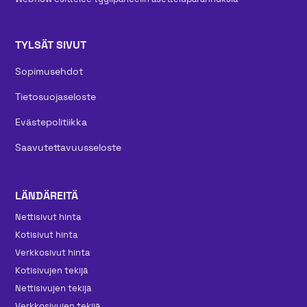
TYLSÄT SIVUT
Sopimusehdot
Tietosuojaseloste
Evästepolitiikka
Saavutettavuusseloste
LÄNDÄREITÄ
Nettisivut hinta
Kotisivut hinta
Verkkosivut hinta
Kotisivujen tekijä
Nettisivujen tekijä
Verkkosivujen tekijä