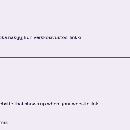
joka näkyy, kun verkkosivustosi linkki
ebsite that shows up when your website link
erms