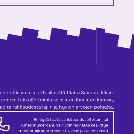
n nettisivuja ja yritysilmeitä täältä Savosta käsin.
uomen. Tykkään toimia sellaisten ihmisten kanssa,
ioita rakkaudesta lajiin ja hyvien arvojen pohjalta.
Et löydä täältä sähköpostiosoitettani tai
puhelinnumeroani. Näin voin rauhassa keskittyä
työhöni. Älä suotta lannistu, vaan pistä rohkeasti