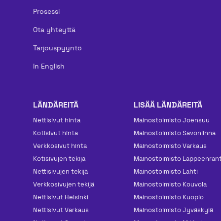
Prosessi
Ota yhteyttä
Tarjouspyyntö
In English
LÄNDÄREITÄ
LISÄÄ LÄNDÄREITÄ
Nettisivut hinta
Mainos­toimisto Joensuu
Kotisivut hinta
Mainos­toimisto Savonlinna
Verkkosivut hinta
Mainos­toimisto Varkaus
Kotisivujen tekijä
Mainos­toimisto Lappeenran
Nettisivujen tekijä
Mainos­toimisto Lahti
Verkkosivujen tekijä
Mainos­toimisto Kouvola
Nettisivut Helsinki
Mainos­toimisto Kuopio
Nettisivut Varkaus
Mainos­toimisto Jyväskylä