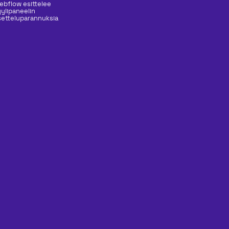
ebflow esittelee
yylipaneelin
setteluparannuksia