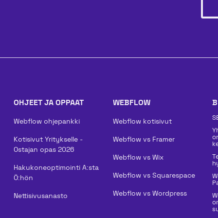
OHJEET JA OPPAAT
WEBFLOW
B
S
Webflow ohjepankki
Webflow kotisivut
Y
o
Kotisivut Yritykselle -
Webflow vs Framer
k
Ostajan opas 2026
T
Webflow vs Wix
h
Hakukoneoptimointi A:sta
Webflow vs Squarespace
W
Ö:hön
P
Webflow vs Wordpress
Nettisivusanasto
W
o
su