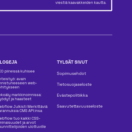
viestiä kaavakkeiden kautta.
LOGEJA
TYLSÄT SIVUT
EO piireissä kuhisee
Sopimusehdot
hteistyö: avain
nnistuneeseen web-
Tietosuojaseloste
ehitykseen
ekoäly markkinoinnissa:
Evästepolitiikka
yödyt ja haasteet
Saavutettavuusseloste
ebflow Julkisti Merkittäviä
arannuksia CMS API:insa
ebflow tuo kaikki CSS-
minaisuudet ja arvot
unnittelijoiden ulottuville