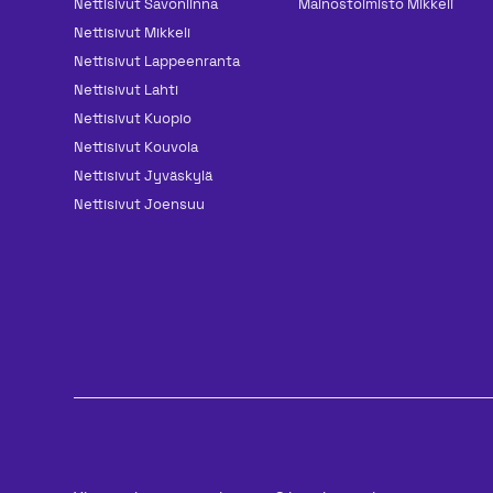
Nettisivut Savonlinna
Mainos­toimisto Mikkeli
Nettisivut Mikkeli
Nettisivut Lappeenranta
Nettisivut Lahti
Nettisivut Kuopio
Nettisivut Kouvola
Nettisivut Jyväskylä
Nettisivut Joensuu