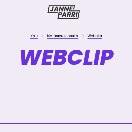
Janne
Parri
Koti
Nettisivusanasto
Webclip
WEBCLIP