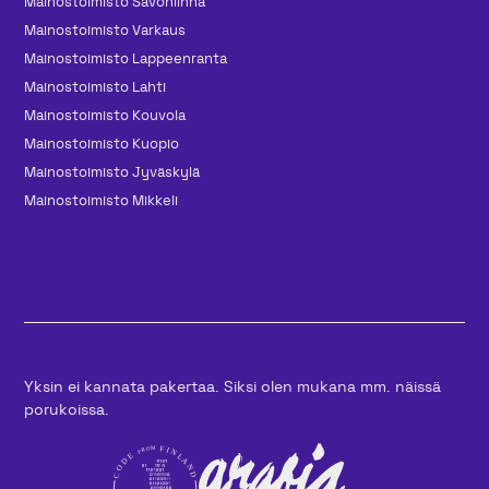
Mainos­toimisto Savonlinna
Mainos­toimisto Varkaus
Mainos­toimisto Lappeenranta
Mainos­toimisto Lahti
Mainos­toimisto Kouvola
Mainos­toimisto Kuopio
Mainos­toimisto Jyväskylä
Mainos­toimisto Mikkeli
Yksin ei kannata pakertaa. Siksi olen mukana mm. näissä
porukoissa.