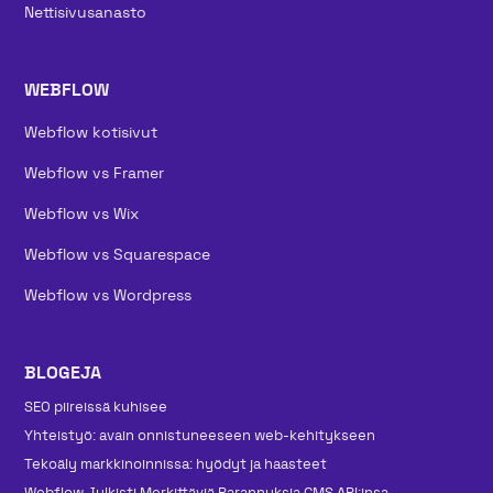
Nettisivusanasto
WEBFLOW
Webflow kotisivut
Webflow vs Framer
Webflow vs Wix
Webflow vs Squarespace
Webflow vs Wordpress
BLOGEJA
SEO piireissä kuhisee
Yhteistyö: avain onnistuneeseen web-kehitykseen
Tekoäly markkinoinnissa: hyödyt ja haasteet
Webflow Julkisti Merkittäviä Parannuksia CMS API:insa