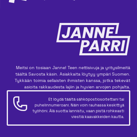
Meitsi on tosiaan Janne! Teen nettisivuja ja yritysilmeitä
täältä Savosta käsin. Asiakkaita löytyy ympäri Suomen.
Tykkään toimia sellaisten ihmisten kanssa, jotka tekevät
asioita rakkaudesta lajiin ja hyvien arvojen pohjalta.
Et löydä täältä sähköpostiosoitettani tai
puhelinnumeroani. Näin voin rauhassa keskittyä
työhöni. Älä suotta lannistu, vaan pistä rohkeasti
viestiä kaavakkeiden kautta.