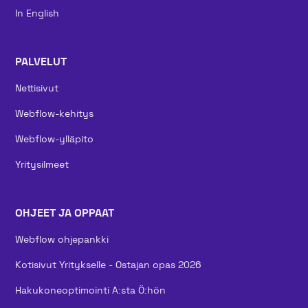
In English
PALVELUT
Nettisivut
Webflow-kehitys
Webflow-ylläpito
Yritysilmeet
OHJEET JA OPPAAT
Webflow ohjepankki
Kotisivut Yritykselle - Ostajan opas 2026
Hakukoneoptimointi A:sta Ö:hön