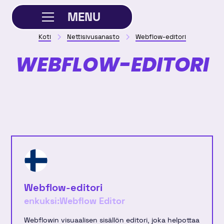
MENU
Koti
Nettisivusanasto
Webflow-editori
SULJE
WEBFLOW-EDITORI
Webflow-editori
enkuksi:
Webflow Editor
Webflowin visuaalisen sisällön editori, joka helpottaa