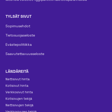
TYLSÄT SIVUT
Sopimusehdot
Tietosuojaseloste
Evästepolitiikka
Saavutettavuusseloste
LÄNDÄREITÄ
Nettisivut hinta
Kotisivut hinta
Verkkosivut hinta
Kotisivujen tekijä
Nettisivujen tekijä
Verkkosivujen tekijä