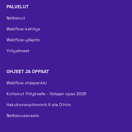
PALVELUT
Nettisivut
Webflow-kehitys
Webflow-ylläpito
Yritysilmeet
OHJEET JA OPPAAT
Webflow ohjepankki
Kotisivut Yritykselle - Ostajan opas 2026
Hakukoneoptimointi A:sta Ö:hön
Nettisivusanasto