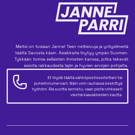
Meitsi on tosiaan Janne! Teen nettisivuja ja yritysilmeitä
täältä Savosta käsin. Asiakkaita löytyy ympäri Suomen.
Tykkään toimia sellaisten ihmisten kanssa, jotka tekevät
asioita rakkaudesta lajiin ja hyvien arvojen pohjalta.
Et löydä täältä sähköpostiosoitettani tai
puhelinnumeroani. Näin voin rauhassa keskittyä
työhöni. Älä suotta lannistu, vaan pistä rohkeasti
viestiä kaavakkeiden kautta.