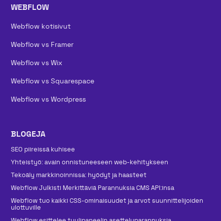
WEBFLOW
Webflow kotisivut
Webflow vs Framer
Webflow vs Wix
Webflow vs Squarespace
Webflow vs Wordpress
BLOGEJA
SEO piireissä kuhisee
Yhteistyö: avain onnistuneeseen web-kehitykseen
Tekoäly markkinoinnissa: hyödyt ja haasteet
Webflow Julkisti Merkittäviä Parannuksia CMS API:insa
Webflow tuo kaikki CSS-ominaisuudet ja arvot suunnittelijoiden
ulottuville
Webflow esittelee tyylipaneelin asetteluparannuksia