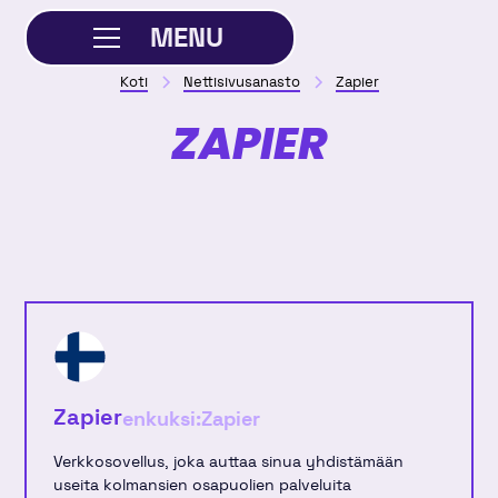
MENU
Koti
Nettisivusanasto
Zapier
SULJE
ZAPIER
Zapier
enkuksi:
Zapier
Verkkosovellus, joka auttaa sinua yhdistämään
useita kolmansien osapuolien palveluita